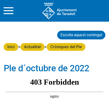
Punt...">
Punt..." />
Escolta aquest contingut
Inici
Actualitat
Cròniques del Ple
Ple d´octubre de 2022