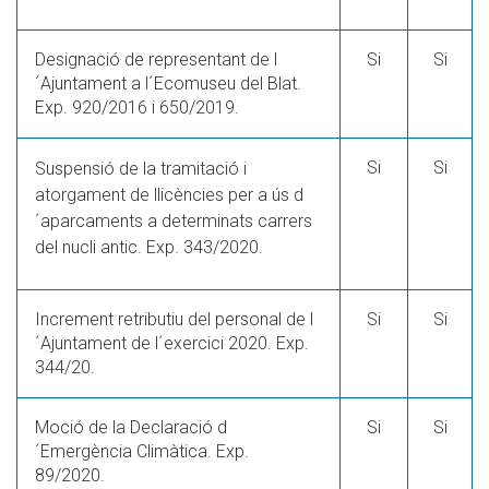
Designació de representant de l
Si
Si
´Ajuntament a l´Ecomuseu del Blat.
Exp. 920/2016 i 650/2019.
Si
Si
Suspensió de la tramitació i
atorgament de llicències per a ús d
´aparcaments a determinats carrers
del nucli antic. Exp. 343/2020.
Increment retributiu del personal de l
Si
Si
´Ajuntament de l´exercici 2020. Exp.
344/20.
Moció de la Declaració d
Si
Si
´Emergència Climàtica. Exp.
89/2020.