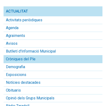
Kb.
ACTUALITAT
Activitats periòdiques
Agenda
Agraïments
Avisos
Butlletí d'Informació Municipal
Cròniques del Ple
Demografia
Exposicions
Notícies destacades
Obituaris
Opinió dels Grups Municipals
Ràdio Taradell