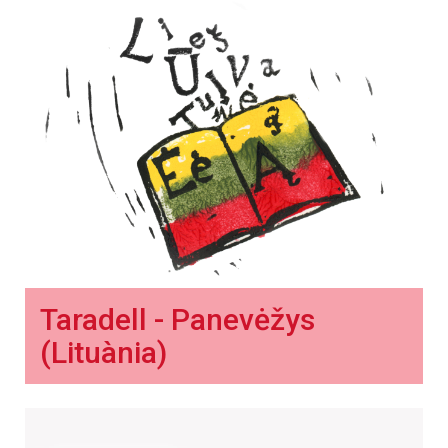
Taradell - Panevėžys
(Lituània)