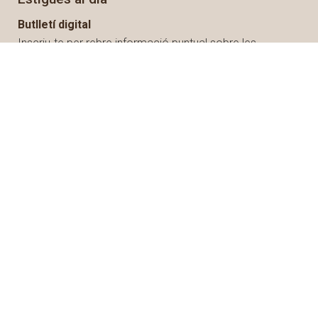
Butlletí digital
Inscriu-te per rebre informació puntual sobre les
activitats municipals i tot el que es fa al poble
RSS
Segueix les novetats de la web municipal amb el teu
lector RSS
Detalls del web
Condicions generals d'ús de la web
Política de privacitat
Política de Cookies
Informació de la Seu electrònica
Accessibilitat
Mapa web
Crèdits
Segell Infoparticipa