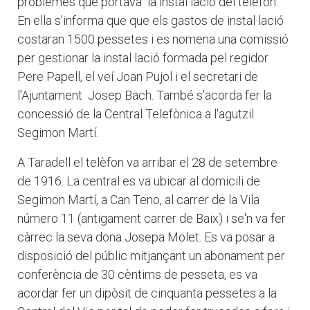
problemes que portava la instal·lació del telèfon.
En ella s'informa que que els gastos de instal·lació
costaran 1500 pessetes i es nomena una comissió
per gestionar la instal·lació formada pel regidor
Pere Papell, el veí Joan Pujol i el secretari de
l'Ajuntament Josep Bach. També s'acorda fer la
concessió de la Central Telefònica a l'agutzil
Segimon Martí.
A Taradell el telèfon va arribar el 28 de setembre
de 1916. La central es va ubicar al domicili de
Segimon Martí, a Can Teno, al carrer de la Vila
número 11 (antigament carrer de Baix) i se'n va fer
càrrec la seva dona Josepa Molet. Es va posar a
disposició del públic mitjançant un abonament per
conferència de 30 cèntims de pesseta, es va
acordar fer un dipòsit de cinquanta pessetes a la