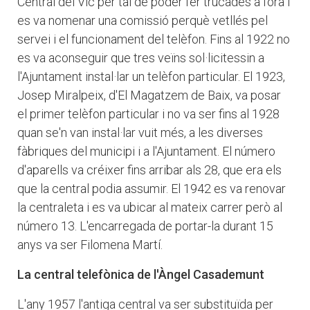
Central del Vic per tal de poder fer trucades a fora i
es va nomenar una comissió perquè vetllés pel
servei i el funcionament del telèfon. Fins al 1922 no
es va aconseguir que tres veïns sol·licitessin a
l'Ajuntament instal·lar un telèfon particular. El 1923,
Josep Miralpeix, d'El Magatzem de Baix, va posar
el primer telèfon particular i no va ser fins al 1928
quan se'n van instal·lar vuit més, a les diverses
fàbriques del municipi i a l'Ajuntament. El número
d'aparells va créixer fins arribar als 28, que era els
que la central podia assumir. El 1942 es va renovar
la centraleta i es va ubicar al mateix carrer però al
número 13. L'encarregada de portar-la durant 15
anys va ser Filomena Martí.
La central telefònica de l'Àngel Casademunt
L'any 1957 l'antiga central va ser substituïda per