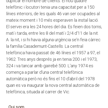
duplicar el nombre de clients. El nou quadre
telefònic i locutori tenia una capacitat per a 150
línies interiors, de les quals 46 van ser ocupades al
mateix moment i 10 més esperaven la instal·lació.
El servei era les 24 hores del dia. Es feien dos torns,
matí i tarda, entre les 8 del matí i 2/4 d'11 de la nit.
A la nit, i si hi havia alguna urgència se'n feia càrrec
la família Casademunt-Castells. La central
telefònica havia passat de 46 línies el 1957 a 97, el
1962. Tres anys després ja en tenia 200 i el 1973,
324 i va tancar amb gairebé 500. L'any 1974 es
comença a parlar d'una central telefònica
automàtica però no és fins el 10 d'abril del 1978
quan es va inaugurar la nova central automàtica de
telefònica, situada al carrer de Vic.
Qui som