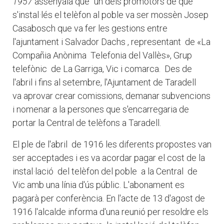
1957
assenyala que
"
un dels promotors de que
s'instal·lés el telèfon al poble va ser mossèn Josep
Casabosch que va fer les gestions entre
l'ajuntament i Salvador Dachs , representant de «La
Compañia Anònima Telefonia del Vallès», Grup
telefònic de La Garriga, Vic i comarca. Des de
l'abril i fins al setembre, l'Ajuntament de Taradell
va aprovar crear comissions, demanar subvencions
i nomenar a la persones que s'encarregaria de
portar la Central de telèfons a Taradell.
El ple de l'abril de 1916 les diferents propostes van
ser acceptades i es va acordar pagar el cost de la
instal·lació del telèfon del poble a la Central de
Vic amb una línia d'ús públic. L'abonament es
pagarà per conferència. En l'acte de 13 d'agost de
1916 l'alcalde informa d'una reunió per resoldre els