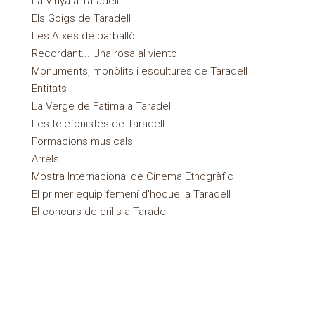
La Vinya a Taradell
Els Goigs de Taradell
Les Atxes de barballó
Recordant... Una rosa al viento
Monuments, monòlits i escultures de Taradell
Entitats
La Verge de Fàtima a Taradell
Les telefonistes de Taradell
Formacions musicals
Arrels
Mostra Internacional de Cinema Etnogràfic
El primer equip femení d'hoquei a Taradell
El concurs de grills a Taradell
La nostra veu. 40 anys de Ràdio Taradell
La memòria dels objectes
La dona al món rural
Els protagonistes
Activitats periòdiques