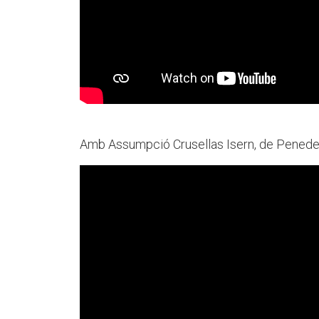
Amb Assumpció Crusellas Isern, de Pened