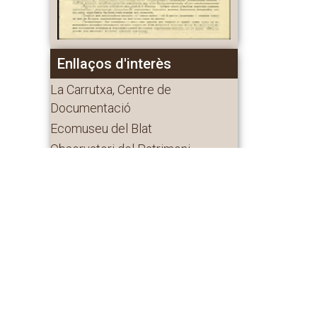
Enllaços d'interès
La Carrutxa, Centre de
Documentació
Ecomuseu del Blat
Observatori del Patrimoni
Etnològic Immaterial
Fons Local de l'Arxiu Fotogràfic
de Taradell
Museu del Ter de Manlleu
Biblioteca de Taradell
Tonis Taradell