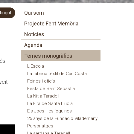
Qui som
tingut
Projecte Fent Memòria
Notícies
Agenda
Temes monogràfics
bés
L'Escola
La fàbrica tèxtil de Can Costa
Feines i oficis
veït
Festa de Sant Sebastià
La Nit a Taradell
La Fira de Santa Llúcia
Els Jocs i les joguines
25 anys de la Fundació Vilademany
Personatges
La sardana a Taradell