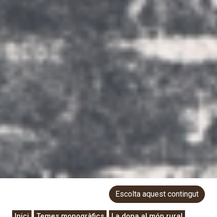
Escolta aquest contingut
Inici
Temes monogràfics
La dona al món rural