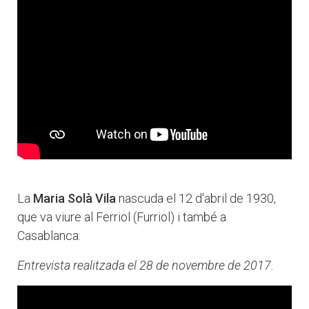
La
Maria Solà Vila
nascuda el 12 d'abril de 1930,
que va viure al Ferriol (Furriol) i també a
Casablanca.
Entrevista realitzada el 28 de novembre de 2017.