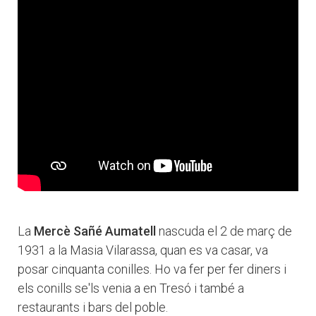
La
Mercè Sañé Aumatell
nascuda el 2 de març de
1931 a la Masia Vilarassa, quan es va casar, va
posar cinquanta conilles. Ho va fer per fer diners i
els conills se'ls venia a en Tresó i també a
restaurants i bars del poble.