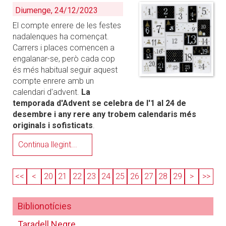
Diumenge, 24/12/2023
El compte enrere de les festes
nadalenques ha començat.
Carrers i places comencen a
engalanar-se, però cada cop
és més habitual seguir aquest
compte enrere amb un
calendari d'advent.
La
temporada d'Advent se celebra de l'1 al 24 de
desembre i any rere any trobem calendaris més
originals i sofisticats
.
Continua llegint...
<<
<
20
21
22
23
24
25
26
27
28
29
>
>>
Biblionotícies
Taradell Negre