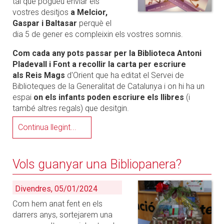
tal que pogueu enviar els
vostres desitjos
a Melcior,
Gaspar i Baltasar
perquè el
dia 5 de gener es compleixin els vostres somnis.
Com cada any pots passar per la Biblioteca Antoni
Pladevall i Font a recollir la carta per escriure
als Reis Mags
d'Orient que ha editat el Servei de
Biblioteques de la Generalitat de Catalunya i on hi ha un
espai
on els infants poden escriure els llibres
(i
també altres regals) que desitgin.
Continua llegint...
Vols guanyar una Bibliopanera?
Divendres, 05/01/2024
Com hem anat fent en els
darrers anys, sortejarem una