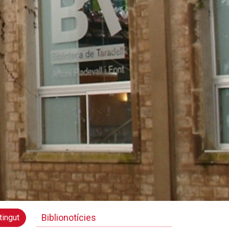
Biblionotícies
tingut