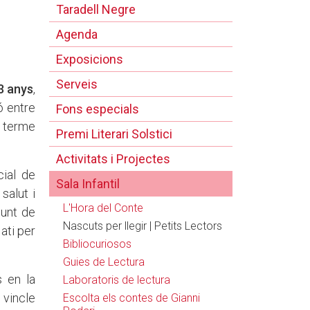
Taradell Negre
Agenda
Exposicions
Serveis
 3 anys
,
ó entre
Fons especials
 a terme
Premi Literari Solstici
Activitats i Projectes
cial de
Sala Infantil
salut i
L'Hora del Conte
junt de
Nascuts per llegir | Petits Lectors
ati per
Bibliocuriosos
Guies de Lectura
s en la
Laboratoris de lectura
 vincle
Escolta els contes de Gianni