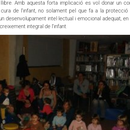
l llibre. Amb aquesta forta implicació es vol donar un co
cura de l'infant, no solament pel que fa a la protecció
a un desenvolupament intel·lectual i emocional adequat, en 
 creixement integral de l'infant.