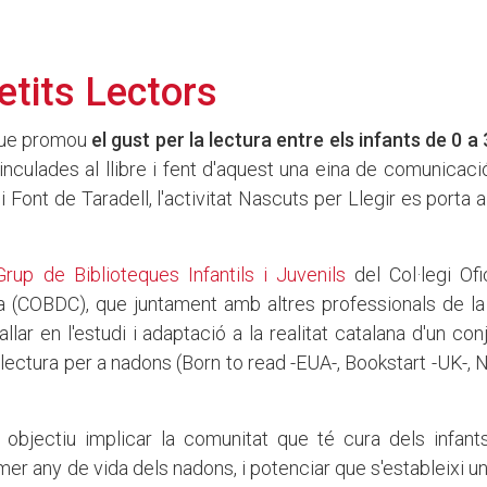
Petits Lectors
 que promou
el gust per la lectura entre els infants de 0 a
nculades al llibre i fent d'aquest una eina de comunicaci
l i Font de Taradell, l'activitat Nascuts per Llegir es porta
Grup de Biblioteques Infantils i Juvenils
del Col·legi Ofi
a (COBDC), que juntament amb altres professionals de la 
ballar en l'estudi i adaptació a la realitat catalana d'un con
lectura per a nadons (Born to read -EUA-, Bookstart -UK-, N
 objectiu implicar la comunitat que té cura dels infant
mer any de vida dels nadons, i potenciar que s'estableixi un