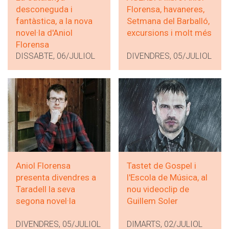
desconeguda i
Florensa, havaneres,
fantàstica, a la nova
Setmana del Barballó,
novel·la d'Aniol
excursions i molt més
Florensa
DISSABTE, 06/JULIOL
DIVENDRES, 05/JULIOL
Aniol Florensa
Tastet de Gospel i
presenta divendres a
l'Escola de Música, al
Taradell la seva
nou videoclip de
segona novel·la
Guillem Soler
DIVENDRES, 05/JULIOL
DIMARTS, 02/JULIOL