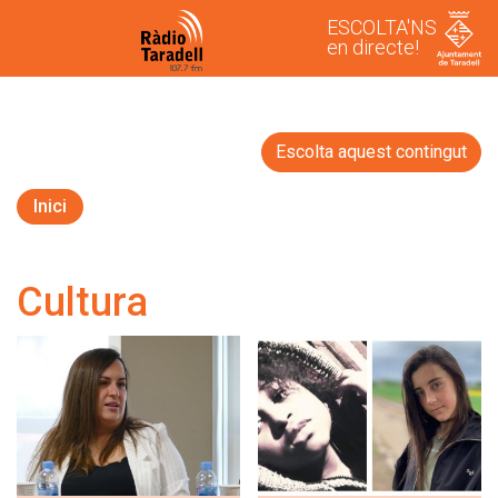
ESCOLTA'NS
en directe!
Escolta aquest contingut
Inici
Cultura