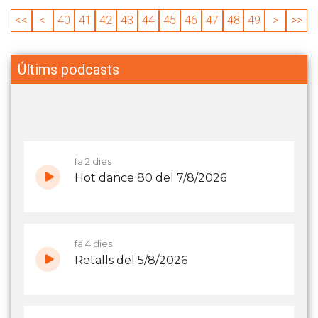
<<
<
40
41
42
43
44
45
46
47
48
49
>
>>
Últims podcasts