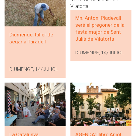
Mn. Antoni Pladevall
serà el pregoner de la
festa major de Sant
Diumenge, taller de
Julià de Vilatorta
segar a Taradell
DIUMENGE, 14/JULIOL
DIUMENGE, 14/JULIOL
La Catalunya
AGENDA: llibre Aniol