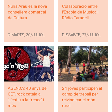
Núria Arau és la nova
Col·laboració entre
consellera comarcal
l'Escola de Música i
de Cultura
Ràdio Taradell
DIMARTS, 30/JULIOL
DISSABTE, 27/JULIOL
AGENDA: 40 anys del
24 joves participen al
CET, rock català a
camp de treball per
'L'estiu a la fresca' i
reivindicar el món
més
rural