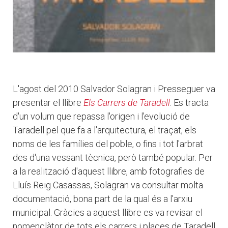
L'agost del 2010 Salvador Solagran i Presseguer va
presentar el llibre
Els Carrers de Taradell
. Es tracta
d'un volum que repassa l'origen i l'evolució de
Taradell pel que fa a l'arquitectura, el traçat, els
noms de les famílies del poble, o fins i tot l'arbrat
des d'una vessant tècnica, però també popular. Per
a la realització d'aquest llibre, amb fotografies de
Lluís Reig Casassas, Solagran va consultar molta
documentació, bona part de la qual és a l'arxiu
municipal. Gràcies a aquest llibre es va revisar el
nomenclàtor de tots els carrers i places de Taradell