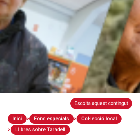
Escolta aquest contingut
Inici
Fons especials
Col·lecció local
Llibres sobre Taradell