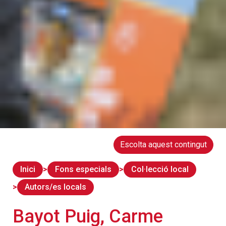
Escolta aquest contingut
Inici
Fons especials
Col·lecció local
Autors/es locals
Bayot Puig, Carme