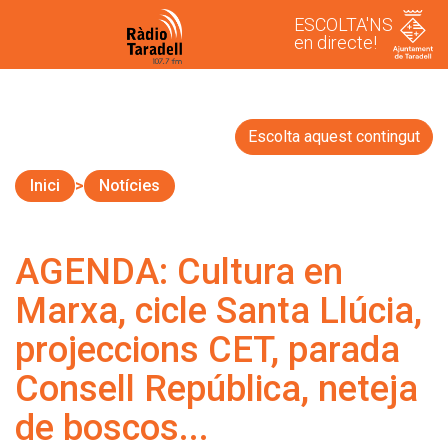
ESCOLTA'NS
en directe!
Escolta aquest contingut
Inici
Notícies
AGENDA: Cultura en
Marxa, cicle Santa Llúcia,
projeccions CET, parada
Consell República, neteja
de boscos...