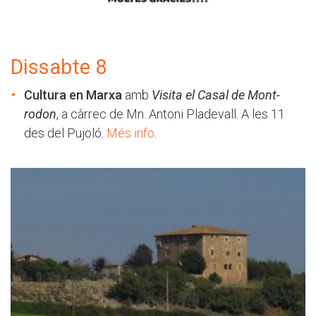
Dissabte 8
Cultura en Marxa
amb
Visita el Casal de Mont-
rodon
, a càrrec de Mn. Antoni Pladevall. A les 11
des del Pujoló.
Més info
.