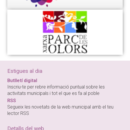
troba disponible al web municipal i a la Seu
Electrònica de l'Ajuntament de Taradell.
Responsable del tractament
Identitat
Ajuntament de
Taradell
Adreça postal
C/ de la Vila, 45
08552 Taradell
Telèfon
938 126 100
Estigues al dia
Correu
taradell@taradell.ca
t
Butlletí digital
electrònic
Inscriu-te per rebre informació puntual sobre les
NIF
P08.278.00D
activitats municipals i tot el que es fa al poble
RSS
Delegat de Protecció de Dades
Segueix les novetats de la web municipal amb el teu
L'Ajuntament de Taradell ha designat un delegat
lector RSS
de protecció de dades, d'acord amb el que
disposa l'art. 37.1.a. del RGPD (UE) 2016/679
Detalls del web
amb l'adreça de correu electrònic