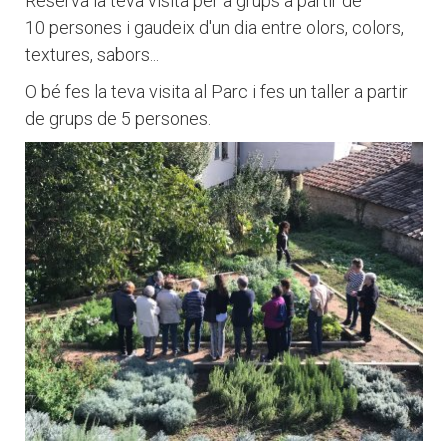
Reserva la teva visita per a grups a partir de
10 persones i gaudeix d'un dia entre olors, colors,
textures, sabors...
O bé fes la teva visita al Parc i fes un taller a partir
de grups de 5 persones.