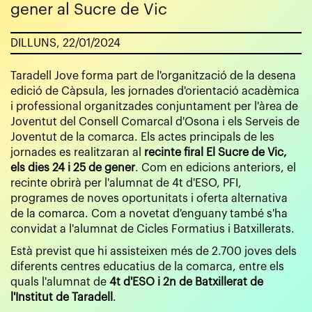
gener al Sucre de Vic
DILLUNS, 22/01/2024
Taradell Jove forma part de l'organització de la desena
edició de Càpsula, les jornades d'orientació acadèmica
i professional organitzades conjuntament per l'àrea de
Joventut del Consell Comarcal d'Osona i els Serveis de
Joventut de la comarca. Els actes principals de les
jornades es realitzaran al
recinte firal El Sucre de Vic,
els dies 24 i 25 de gener
. Com en edicions anteriors, el
recinte obrirà per l'alumnat de 4t d'ESO, PFI,
programes de noves oportunitats i oferta alternativa
de la comarca. Com a novetat d'enguany també s'ha
convidat a l'alumnat de Cicles Formatius i Batxillerats.
Està previst que hi assisteixen més de 2.700 joves dels
diferents centres educatius de la comarca, entre els
quals l'alumnat de
4t d'ESO i 2n de Batxillerat de
l'Institut de Taradell
.