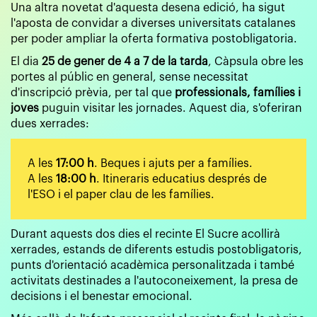
Una altra novetat d'aquesta desena edició, ha sigut
l'aposta de convidar a diverses universitats catalanes
per poder ampliar la oferta formativa postobligatoria.
El dia
25 de gener de 4 a 7 de la tarda
, Càpsula obre les
portes al públic en general, sense necessitat
d'inscripció prèvia, per tal que
professionals, famílies i
joves
puguin visitar les jornades. Aquest dia, s'oferiran
dues xerrades:
A les
17:00 h
. Beques i ajuts per a famílies.
A les
18:00 h
. Itineraris educatius després de
l'ESO i el paper clau de les famílies.
Durant aquests dos dies el recinte El Sucre acollirà
xerrades, estands de diferents estudis postobligatoris,
punts d'orientació acadèmica personalitzada i també
activitats destinades a l'autoconeixement, la presa de
decisions i el benestar emocional.