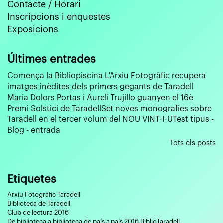
Contacte / Horari
Inscripcions i enquestes
Exposicions
Últimes entrades
Comença la Bibliopiscina
L'Arxiu Fotogràfic recupera
imatges inèdites dels primers gegants de Taradell
Maria Dolors Portas i Aureli Trujillo guanyen el 16è
Premi Solstici de Taradell
Set noves monografies sobre
Taradell en el tercer volum del NOU VINT-I-U
Test tipus -
Blog - entrada
Tots els posts
Etiquetes
Arxiu Fotogràfic Taradell
Biblioteca de Taradell
Club de lectura 2016
De biblioteca a biblioteca de país a país 2016 BiblioTaradell-