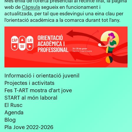
Més enllà de l'oferta presencial al recinte firal, la pàgina
web de
Càpsula
segueix en funcionament i
actualitzada, per tal que esdevingui una eina clau per
l'orientació acadèmica a la comarca durant tot l'any.
Informació i orientació juvenil
Projectes i activitats
Fes T-ART mostra d'art jove
START al món laboral
El Rusc
Agenda
Blog
Pla Jove 2022-2026