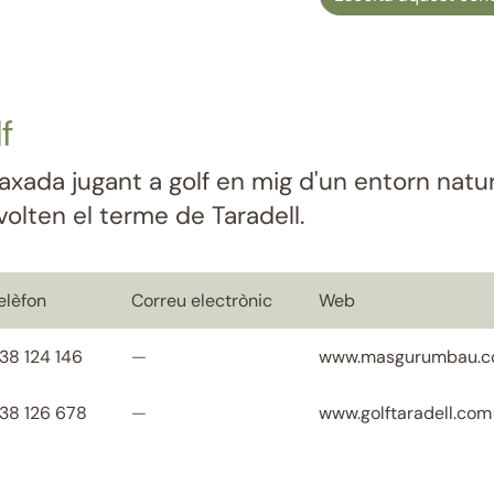
f
axada jugant a golf en mig d'un entorn natur
volten el terme de Taradell.
elèfon
Correu electrònic
Web
38 124 146
—
www.masgurumbau.
38 126 678
—
www.golftaradell.com