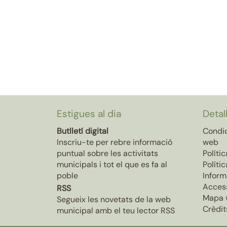
Estigues al dia
Detal
Butlletí digital
Condic
Inscriu-te per rebre informació
web
puntual sobre les activitats
Políti
municipals i tot el que es fa al
Políti
poble
Inform
Access
RSS
Mapa 
Segueix les novetats de la web
Crèdit
municipal amb el teu lector RSS