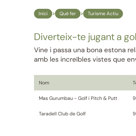
Inici
Què fer
Turisme Actiu
Diverteix-te jugant a gol
Vine i passa una bona estona rel
amb les increïbles vistes que en
Nom
T
Mas Gurumbau - Golf i Pitch & Putt
9
Taradell Club de Golf
9