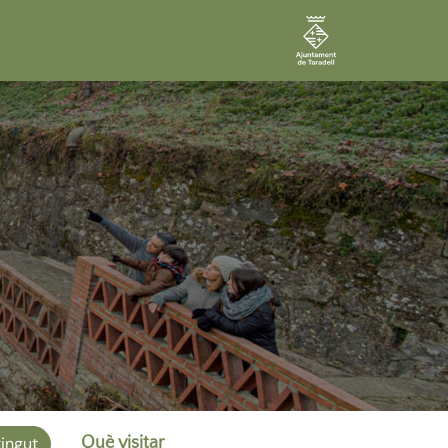
ingut
Què visitar