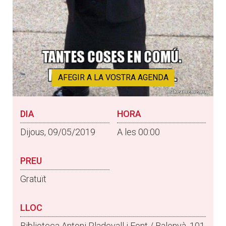
AFEGIR A LA VOSTRA AGENDA
DIA
HORA
Dijous, 09/05/2019
A les 00:00
PREU
Gratuït
LLOC
Biblioteca Antoni Pladevall i Font / Balenyà, 101