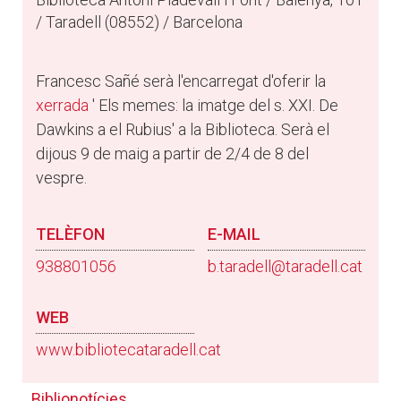
/ Taradell (08552) / Barcelona
Francesc Sañé serà l'encarregat d'oferir la
xerrada
' Els memes: la imatge del s. XXI. De
Dawkins a el Rubius' a la Biblioteca. Serà el
dijous 9 de maig a partir de 2/4 de 8 del
vespre.
TELÈFON
E-MAIL
938801056
b.taradell@taradell.cat
WEB
www.bibliotecataradell.cat
Biblionotícies