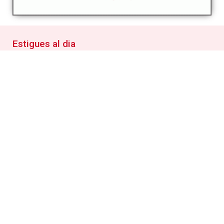
Estigues al dia
Butlletí digital
Inscriu-te per rebre informació puntual sobre les
activitats municipals i tot el que es fa al poble
RSS
Segueix les novetats de la web municipal amb el teu
lector RSS
Detalls del web
Condicions generals d'ús de la web
Política de privacitat
Política de Cookies
Informació de la Seu electrònica
Accessibilitat
Mapa web
Crèdits