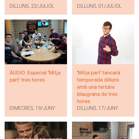
DILLUNS, 22/JULIOL
DILLUNS, 01/JULIOL
ÀUDIO. Especial 'Mitja
'Mitja part' tancarà
part' tres hores
temporada dilluns
amb una tertúlia
blaugrana de tres
hores
DIMECRES, 19/JUNY
DILLUNS, 17/JUNY