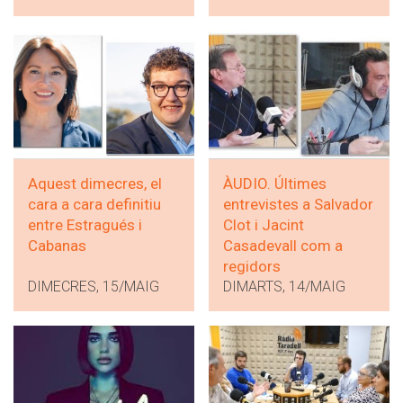
Aquest dimecres, el
ÀUDIO. Últimes
cara a cara definitiu
entrevistes a Salvador
entre Estragués i
Clot i Jacint
Cabanas
Casadevall com a
regidors
DIMECRES, 15/MAIG
DIMARTS, 14/MAIG