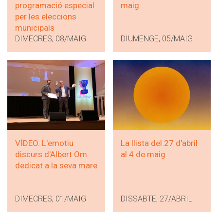
programació especial
maig
per les eleccions
municipals
DIMECRES, 08/MAIG
DIUMENGE, 05/MAIG
VÍDEO. L'emotiu
La llista del 27 d'abril
discurs d'Albert Om
al 4 de maig
dedicat a la seva mare
DIMECRES, 01/MAIG
DISSABTE, 27/ABRIL