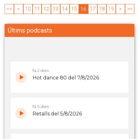
<<
<
10
11
12
13
14
15
17
18
19
>
>>
16
Últims podcasts