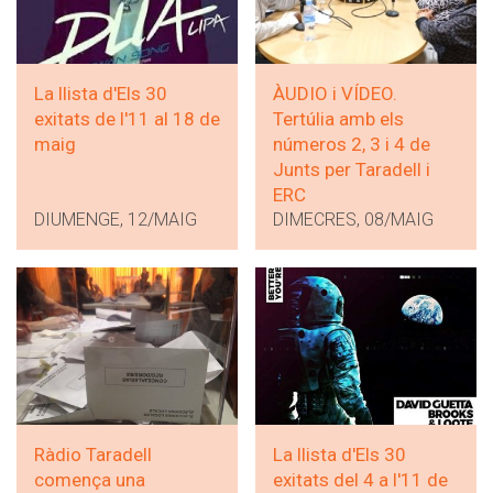
La llista d'Els 30
ÀUDIO i VÍDEO.
exitats de l'11 al 18 de
Tertúlia amb els
maig
números 2, 3 i 4 de
Junts per Taradell i
ERC
DIUMENGE, 12/MAIG
DIMECRES, 08/MAIG
Ràdio Taradell
La llista d'Els 30
comença una
exitats del 4 a l'11 de