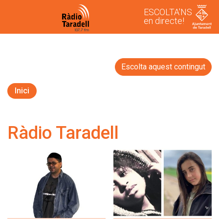
ESCOLTA'NS
en directe!
Escolta aquest contingut
Inici
Ràdio Taradell