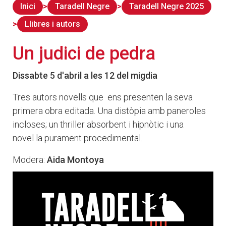
Inici
Taradell Negre
Taradell Negre 2025
Llibres i autors
Un judici de pedra
Dissabte 5 d'abril a les 12 del migdia
Tres autors novells que ens presenten la seva
primera obra editada. Una distòpia amb paneroles
incloses; un thriller absorbent i hipnòtic i una
novel·la purament procedimental.
Modera:
Aida Montoya