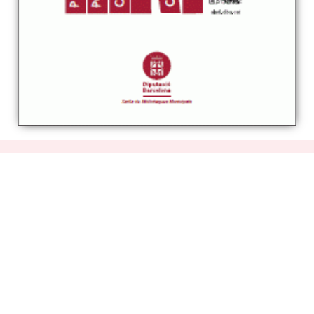
Estigues al dia
Butlletí digital
Inscriu-te per rebre informació puntual sobre les
activitats municipals i tot el que es fa al poble
RSS
Segueix les novetats de la web municipal amb el teu
lector RSS
Detalls del web