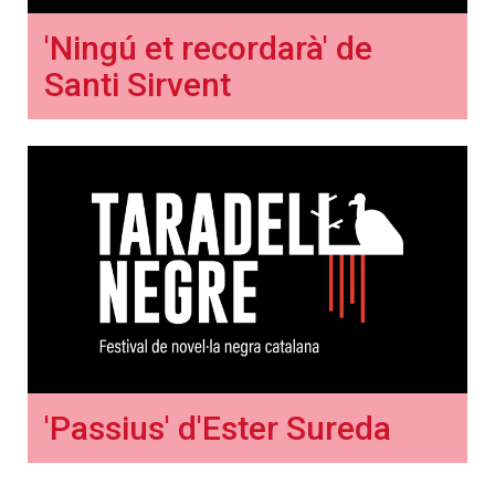
'Ningú et recordarà' de
Santi Sirvent
'Passius' d'Ester Sureda