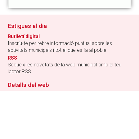
Estigues al dia
Butlletí digital
Inscriu-te per rebre informació puntual sobre les
activitats municipals i tot el que es fa al poble
RSS
Segueix les novetats de la web municipal amb el teu
lector RSS
Detalls del web
Condicions generals d'ús de la web
Política de privacitat
Política de Cookies
Informació de la Seu electrònica
Accessibilitat
Mapa web
Crèdits