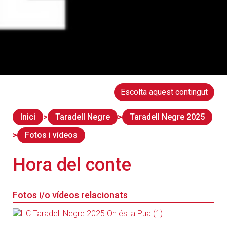
Escolta aquest contingut
Inici
Taradell Negre
Taradell Negre 2025
Fotos i vídeos
Hora del conte
Fotos i/o vídeos relacionats