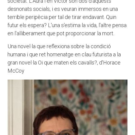
societat. L'Aura i en Víctor són dos d'aquests
desnonats socials, i es veuran immersos en una
terrible peripècia per tal de tirar endavant. Quin
futur els espera? L'una s'estima la vida, l'altre pensa
en l'alliberament que pot proporcionar la mort.
Una novel·la que reflexiona sobre la condició
humana i que ret homenatge en clau futurista a la
gran novel·la Oi que maten els cavalls?, d'Horace
McCoy