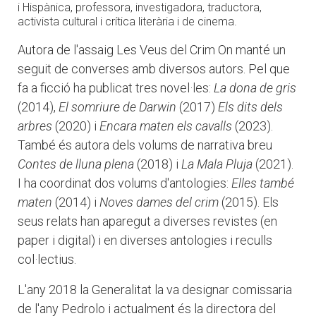
i Hispànica, professora, investigadora, traductora,
activista cultural i crítica literària i de cinema.
Autora de l'assaig Les Veus del Crim On manté un
seguit de converses amb diversos autors. Pel que
fa a ficció ha publicat tres novel·les:
La dona de gris
(2014),
El somriure de Darwin
(2017)
Els dits dels
arbres
(2020) i
Encara maten els cavalls
(2023).
També és autora dels volums de narrativa breu
Contes de lluna plena
(2018) i
La Mala Pluja
(2021).
I ha coordinat dos volums d'antologies:
Elles també
maten
(2014) i
Noves dames del crim
(2015). Els
seus relats han aparegut a diverses revistes (en
paper i digital) i en diverses antologies i reculls
col·lectius.
L'any 2018 la Generalitat la va designar comissaria
de l'any Pedrolo i actualment és la directora del