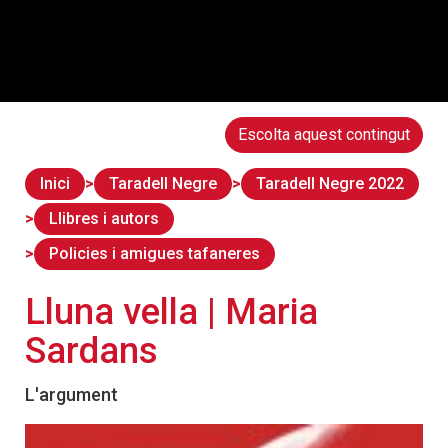
Escolta aquest contingut
Inici
Taradell Negre
Taradell Negre 2022
Llibres i autors
Policies i amigues tafaneres
Lluna vella | Maria
Sardans
L'argument