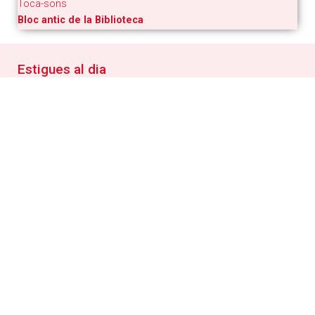
Toca-sons
Bloc antic de la Biblioteca
Estigues al dia
Butlletí digital
Inscriu-te per rebre informació puntual sobre les
activitats municipals i tot el que es fa al poble
RSS
Segueix les novetats de la web municipal amb el teu
lector RSS
Detalls del web
Condicions generals d'ús de la web
Política de privacitat
Política de Cookies
Informació de la Seu electrònica
Accessibilitat
Mapa web