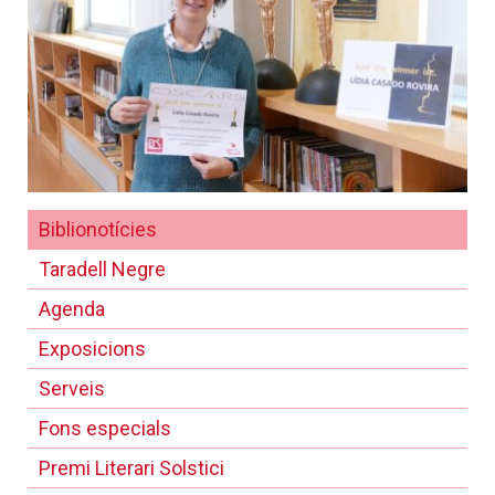
Biblionotícies
Taradell Negre
Agenda
Exposicions
Serveis
Fons especials
Premi Literari Solstici