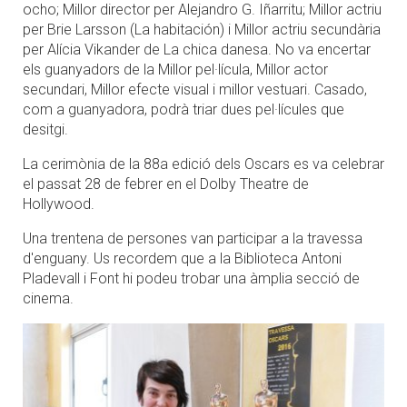
ocho; Millor director per Alejandro G. Iñarritu; Millor actriu
per Brie Larsson (La habitación) i Millor actriu secundària
per Alícia Vikander de La chica danesa. No va encertar
els guanyadors de la Millor pel·lícula, Millor actor
secundari, Millor efecte visual i millor vestuari. Casado,
com a guanyadora, podrà triar dues pel·lícules que
desitgi.
La cerimònia de la 88a edició dels Oscars es va celebrar
el passat 28 de febrer en el Dolby Theatre de
Hollywood.
Una trentena de persones van participar a la travessa
d'enguany. Us recordem que a la Biblioteca Antoni
Pladevall i Font hi podeu trobar una àmplia secció de
cinema.