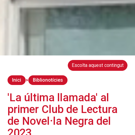
Escolta aquest contingut
Inici
Biblionotícies
'La última llamada' al
primer Club de Lectura
de Novel·la Negra del
2023