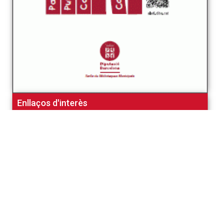
Enllaços d'interès
Ràdio Taradell
Biblioteca Municipal d'Azambuja
Bibliothèque Saint Rémy de Provence Joseph Roumanille
Centre Excursionista de Taradell
Dingwall Library
Som Dones
Taradellpuntcom
Toca-sons
Bloc antic de la Biblioteca