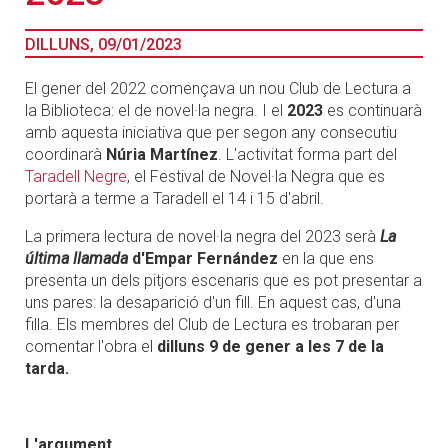
DILLUNS, 09/01/2023
El gener del 2022 començava un nou Club de Lectura a
la Biblioteca: el de novel·la negra. I el
2023
es continuarà
amb aquesta iniciativa que per segon any consecutiu
coordinarà
Núria Martínez
. L'activitat forma part del
Taradell Negre
, el Festival de Novel·la Negra que es
portarà a terme a Taradell el 14 i 15 d'abril.
La primera lectura de novel·la negra del 2023 serà
La
última llamada
d'Empar Fernández
en la que ens
presenta un dels pitjors escenaris que es pot presentar a
uns pares: la desaparició d'un fill. En aquest cas, d'una
filla. Els membres del Club de Lectura es trobaran per
comentar l'obra el
dilluns 9 de gener a les 7 de la
tarda.
L'argument