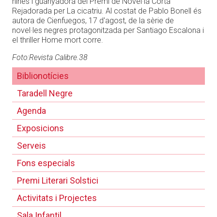
nines i guanyadora del Premi de Novel·la Corta
Rejadorada per La cicatriu. Al costat de Pablo Bonell és
autora de Cienfuegos, 17 d'agost, de la sèrie de
novel·les negres protagonitzada per Santiago Escalona i
el thriller Home mort corre.
Foto:Revista Calibre.38
Biblionotícies
Taradell Negre
Agenda
Exposicions
Serveis
Fons especials
Premi Literari Solstici
Activitats i Projectes
Sala Infantil