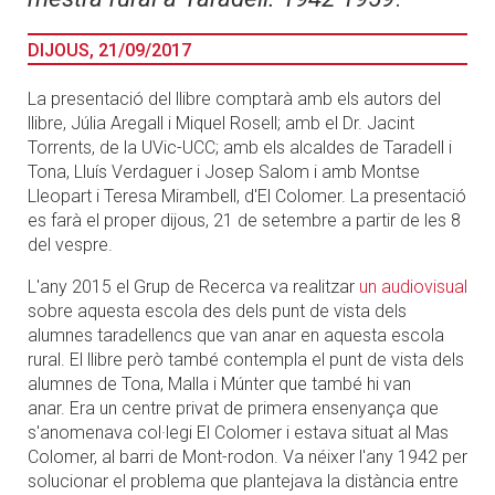
DIJOUS, 21/09/2017
La presentació del llibre comptarà amb els autors del
llibre, Júlia Aregall i Miquel Rosell; amb el Dr. Jacint
Torrents, de la UVic-UCC; amb els alcaldes de Taradell i
Tona, Lluís Verdaguer i Josep Salom i amb Montse
Lleopart i Teresa Mirambell, d'El Colomer. La presentació
es farà el proper dijous, 21 de setembre a partir de les 8
del vespre.
L'any 2015 el Grup de Recerca va realitzar
un audiovisual
sobre aquesta escola des dels punt de vista dels
alumnes taradellencs que van anar en aquesta escola
rural. El llibre però també contempla el punt de vista dels
alumnes de Tona, Malla i Múnter que també hi van
anar. Era un centre privat de primera ensenyança que
s'anomenava col·legi El Colomer i estava situat al Mas
Colomer, al barri de Mont-rodon. Va néixer l'any 1942 per
solucionar el problema que plantejava la distància entre