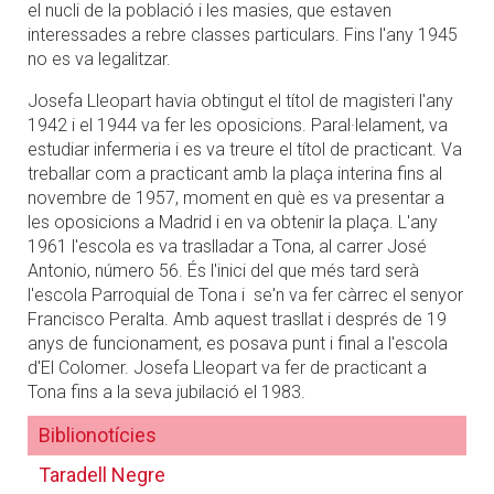
el nucli de la població i les masies, que estaven
interessades a rebre classes particulars. Fins l'any 1945
no es va legalitzar.
Josefa Lleopart havia obtingut el títol de magisteri l'any
1942 i el 1944 va fer les oposicions. Paral·lelament, va
estudiar infermeria i es va treure el títol de practicant. Va
treballar com a practicant amb la plaça interina fins al
novembre de 1957, moment en què es va presentar a
les oposicions a Madrid i en va obtenir la plaça. L'any
1961 l'escola es va traslladar a Tona, al carrer José
Antonio, número 56. És l'inici del que més tard serà
l'escola Parroquial de Tona i se'n va fer càrrec el senyor
Francisco Peralta. Amb aquest trasllat i després de 19
anys de funcionament, es posava punt i final a l'escola
d'El Colomer. Josefa Lleopart va fer de practicant a
Tona fins a la seva jubilació el 1983.
Biblionotícies
Taradell Negre