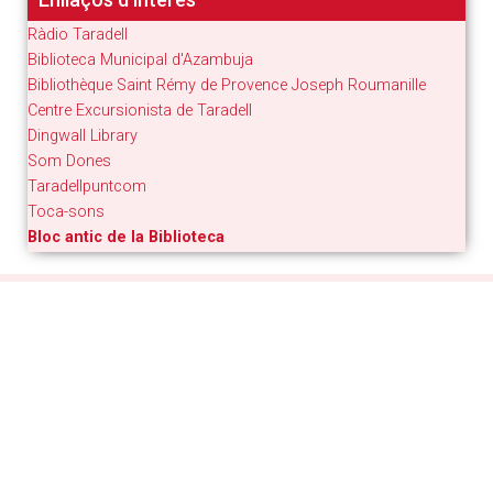
Ràdio Taradell
Biblioteca Municipal d'Azambuja
Bibliothèque Saint Rémy de Provence Joseph Roumanille
Centre Excursionista de Taradell
Dingwall Library
Som Dones
Taradellpuntcom
Toca-sons
Bloc antic de la Biblioteca
Estigues al dia
Butlletí digital
Inscriu-te per rebre informació puntual sobre les
activitats municipals i tot el que es fa al poble
RSS
Segueix les novetats de la web municipal amb el teu
lector RSS