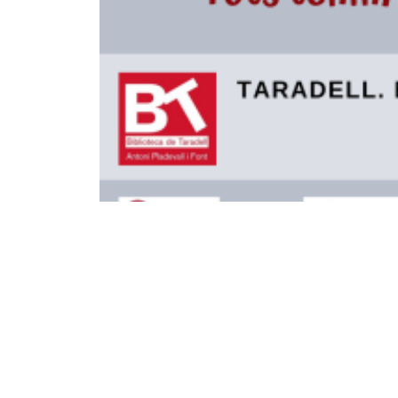
Estigues al dia
Detal
Butlletí digital
Condic
Inscriu-te per rebre informació
Polític
puntual sobre les activitats
Políti