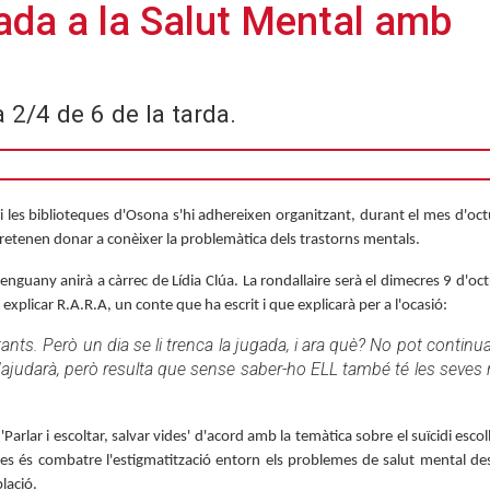
ada a la Salut Mental amb
a 2/4 de 6 de la tarda.
 i les biblioteques d'Osona s'hi adhereixen organitzant, durant el mes d'oct
pretenen donar a conèixer la problemàtica dels trastorns mentals.
 enguany anirà a càrrec de Lídia Clúa. La rondallaire serà el dimecres 9 d'oct
r explicar R.A.R.A, un conte que ha escrit i que explicarà per a l'ocasió:
ts. Però un dia se li trenca la jugada, i ara què? No pot continuar
i l'ajudarà, però resulta que sense saber-ho ELL també té les seves 
arlar i escoltar, salvar vides' d'acord amb la temàtica sobre el suïcidi escoll
 actes és combatre l'estigmatització entorn els problemes de salut mental d
blació.