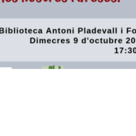
ls del web
Segell Infoparticipa
ions generals d'ús de la web
a de privacitat
ca de Cookies