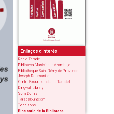
Enllaços d'interès
Ràdio Taradell
Biblioteca Municipal d'Azambuja
Bibliothèque Saint Rémy de Provence
Joseph Roumanille
Centre Excursionista de Taradell
Dingwall Library
Som Dones
Taradellpuntcom
Toca-sons
Bloc antic de la Biblioteca