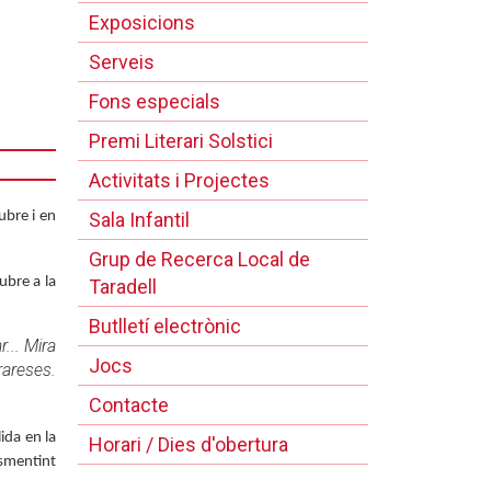
Exposicions
Serveis
Fons especials
Premi Literari Solstici
Activitats i Projectes
Sala Infantil
ubre i en
Grup de Recerca Local de
ubre a la
Taradell
Butlletí electrònic
... Mira
Jocs
rareses.
Contacte
ida en la
Horari / Dies d'obertura
esmentint