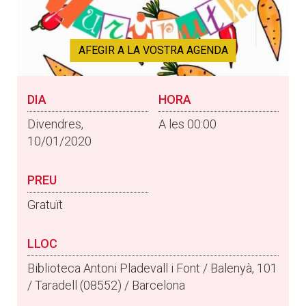
AFEGIR A LA VOSTRA AGENDA
DIA
HORA
Divendres,
A les 00:00
10/01/2020
PREU
Gratuït
LLOC
Biblioteca Antoni Pladevall i Font / Balenyà, 101
/ Taradell (08552) / Barcelona