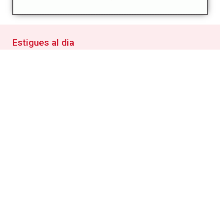
Estigues al dia
Butlletí digital
Inscriu-te per rebre informació puntual sobre les
activitats municipals i tot el que es fa al poble
RSS
Segueix les novetats de la web municipal amb el teu
lector RSS
Detalls del web
Condicions generals d'ús de la web
Política de privacitat
Política de Cookies
Informació de la Seu electrònica
Accessibilitat
Mapa web
Crèdits