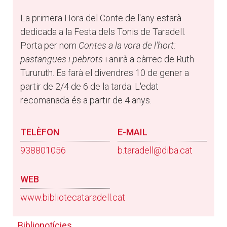
La primera Hora del Conte de l'any estarà
dedicada a la Festa dels Tonis de Taradell.
Porta per nom
Contes a la vora de l'hort:
pastangues i pebrots
i anirà a càrrec de Ruth
Tururuth. Es farà el divendres 10 de gener a
partir de 2/4 de 6 de la tarda. L'edat
recomanada és a partir de 4 anys.
TELÈFON
E-MAIL
938801056
b.taradell@diba.cat
WEB
www.bibliotecataradell.cat
Biblionotícies