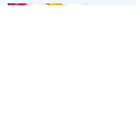
Segell a la
transparència i qualitat informativa
de la
web municipal
Atenció a la ciutadania
Dilluns
09:00 - 14:00
16:00 - 19:00
Dimarts
09:00 - 14:00
Dimecres
09:00 - 14:00
Dijous
09:00 - 14:00
Divendres
09:00 - 14:00
Contacte