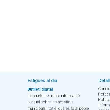
Estigues al dia
Detal
Condic
Butlletí digital
Polític
Inscriu-te per rebre informació
Políti
puntual sobre les activitats
Inform
municipals i tot el que es fa al poble