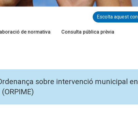
Escolta aquest con
laboració de normativa
Consulta pública prèvia
'Ordenança sobre intervenció municipal en
òl (ORPIME)