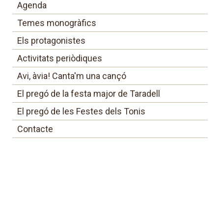
Agenda
Temes monogràfics
Els protagonistes
Activitats periòdiques
Avi, àvia! Canta'm una cançó
El pregó de la festa major de Taradell
El pregó de les Festes dels Tonis
Contacte
Últimes entrades
Comença la Bibliopiscina
L'Arxiu Fotogràfic
recupera imatges inèdites dels primers gegants de
Taradell
Maria Dolors Portas i Aureli Trujillo
guanyen el 16è Premi Solstici de Taradell
Set noves