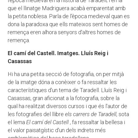
l'època medieval en la història de Taradell; i en la
que el llinatge Madriguera acabà emparentat amb
la petita noblesa. Parla de l'època medieval quan es
dona la paradoxa que ells mateixos sent homes de
remença eren alhora senyors d'altres homes de
remença.
El camí del Castell. Imatges. Lluís Reig i
Casassas
Hi ha una petita secció de fotografia, on per mitjà
de la imatge dóna a conèixer o fa ressaltar les
característiques d'un tema de Taradell. Lluís Reig i
Casassas, gran aficionat a la fotografia, sobre la
qual ha realitzat diversos cursos i que és l'autor de
les fotografies del llibre
els carrers de Taradell,
sota
el lema
El camí del Castell
, fa ressaltar la bellesa i
el valor paisatgístic d'un dels indrets més