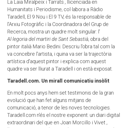
La Laia Miralpeix i Tarrats , llicenciada en
Humanitats i Periodisme, col·labora a Ràdio
Taradell, El 9 Nou i El 9 TV, és la responsable de
l'Arxiu Fotogràfic i la Coordinadora del Grup de
Recerca, mostra un quadre molt singular: l'
Al·legoria del martiri de Sant Sebastià
, obra del
pintor italià Mario Bedini. Descriu l'obra tal com la
va concebre l'artista, i quina va ser la trajectòria
artística d'aquest pintor i explica com aquest
quadre va ser lliurat a Taradell i on està exposat.
Taradell.com. Un mirall comunicatiu insòlit
En molt pocs anys hem set testimonis de la gran
evolució que han fet alguns mitjans de
comunicació, a tenor de les noves tecnologies.
Taradell.com n'és el nostre exponent: un diari digital
extraordinari del que en Joan Morcillo i Vivet ,