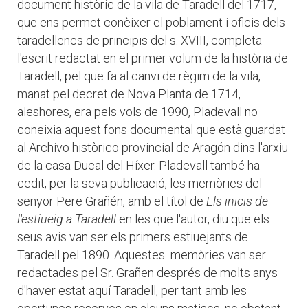
document històric de la vila de Taradell del 1717,
que ens permet conèixer el poblament i oficis dels
taradellencs de principis del s. XVIII, completa
l'escrit redactat en el primer volum de la història de
Taradell, pel que fa al canvi de règim de la vila,
manat pel decret de Nova Planta de 1714,
aleshores, era pels vols de 1990, Pladevall no
coneixia aquest fons documental que està guardat
al Archivo històrico provincial de Aragón dins l'arxiu
de la casa Ducal del Híxer. Pladevall també ha
cedit, per la seva publicació, les memòries del
senyor Pere Grañén, amb el títol de
Els inicis de
l'estiueig a Taradell
en les que l'autor, diu que els
seus avis van ser els primers estiuejants de
Taradell pel 1890. Aquestes memòries van ser
redactades pel Sr. Grañen després de molts anys
d'haver estat aquí Taradell, per tant amb les