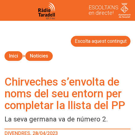
ESCOLTA'NS
en directe!
Escolta aquest contingut
Inici
Notícies
Chirveches s’envolta de
noms del seu entorn per
completar la llista del PP
La seva germana va de número 2.
DIVENDRES, 28/04/2023