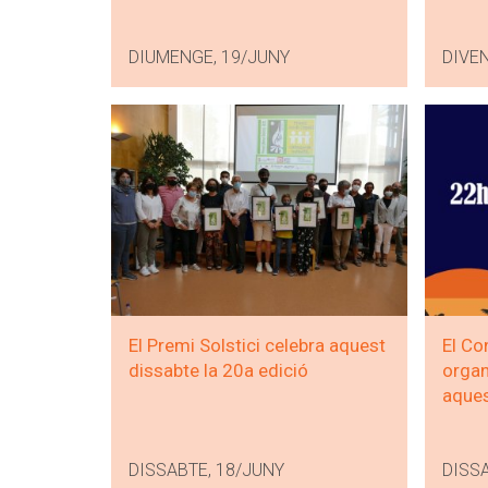
DIUMENGE, 19/JUNY
DIVE
El Premi Solstici celebra aquest
El Co
dissabte la 20a edició
organ
aques
DISSABTE, 18/JUNY
DISSA