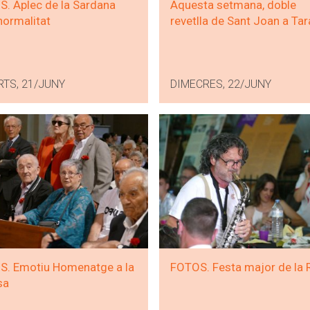
. Aplec de la Sardana
Aquesta setmana, doble
ormalitat
revetlla de Sant Joan a Tar
RTS, 21/JUNY
DIMECRES, 22/JUNY
. Emotiu Homenatge a la
FOTOS. Festa major de la 
sa