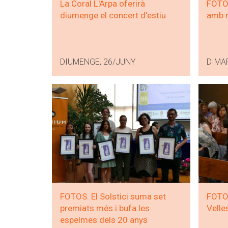
La Coral L'Arpa oferirà
FOTOS
diumenge el concert d'estiu
amb n
DIUMENGE, 26/JUNY
DIMA
FOTOS. El Solstici suma set
FOTOS
premiats més i bufa les
Velle
espelmes dels 20 anys