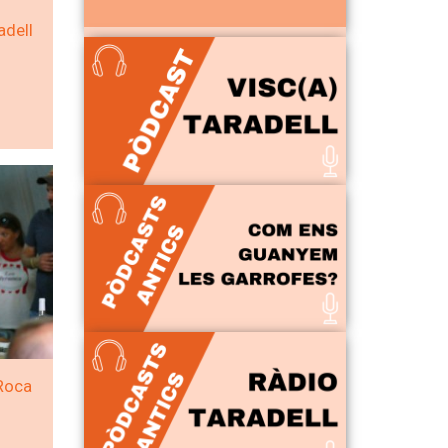
adell
Roca