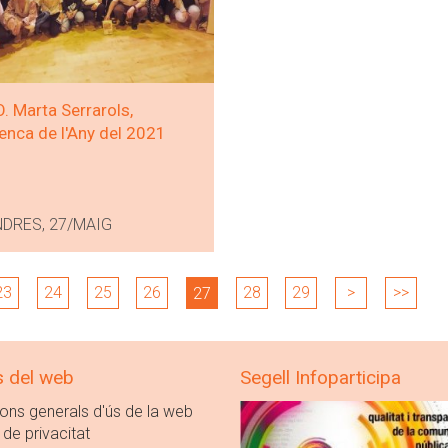
. Marta Serrarols,
nca de l'Any del 2021
NDRES, 27/MAIG
23
24
25
26
28
29
>
>>
27
s del web
Segell Infoparticipa
ons generals d'ús de la web
 de privacitat