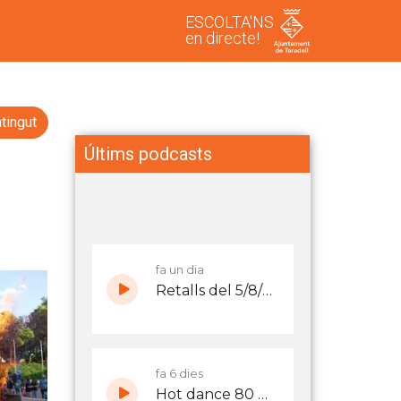
ESCOLTA'NS
en directe!
tingut
Últims podcasts