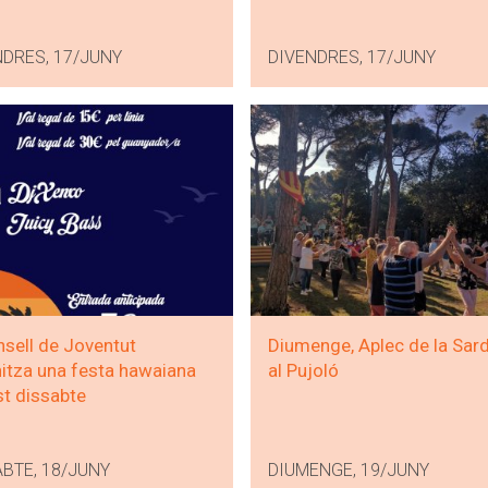
NDRES, 17/JUNY
DIVENDRES, 17/JUNY
nsell de Joventut
Diumenge, Aplec de la Sar
itza una festa hawaiana
al Pujoló
t dissabte
BTE, 18/JUNY
DIUMENGE, 19/JUNY