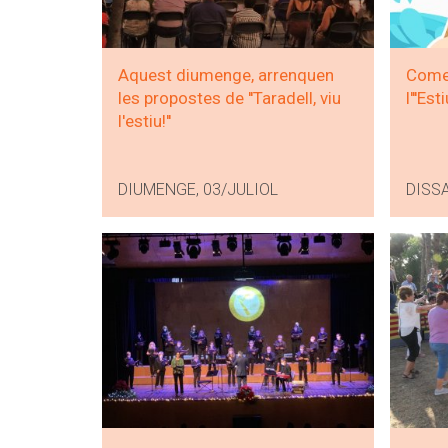
Aquest diumenge, arrenquen
Comen
les propostes de ''Taradell, viu
l'''Est
l'estiu!''
DIUMENGE, 03/JULIOL
DISSA