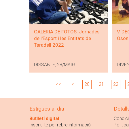
GALERIA DE FOTOS. Jornades
VÍDEO
de l'Esport i les Entitats de
Osone
Taradell 2022
DISSABTE, 28/MAIG
DIVE
<<
<
20
21
22
Estigues al dia
Detall
Butlletí digital
Condici
Inscriu-te per rebre informació
Política