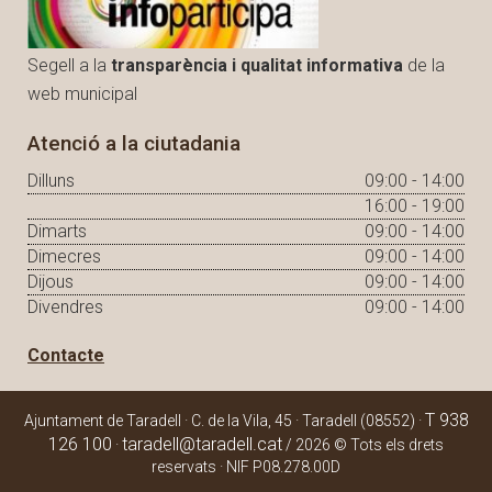
Segell a la
transparència i qualitat informativa
de la
web municipal
Atenció a la ciutadania
Dilluns
09:00 - 14:00
16:00 - 19:00
Dimarts
09:00 - 14:00
Dimecres
09:00 - 14:00
Dijous
09:00 - 14:00
Divendres
09:00 - 14:00
Contacte
T 938
Ajuntament de Taradell · C. de la Vila, 45 · Taradell (08552) ·
126 100
taradell@taradell.cat
·
/ 2026 © Tots els drets
reservats · NIF P08.278.00D