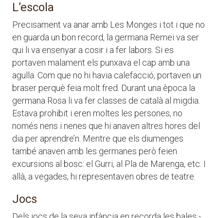
L’escola
Precisament va anar amb Les Monges i tot i que no
en guarda un bon record, la germana Remei va ser
qui li va ensenyar a cosir i a fer labors. Si es
portaven malament els punxava el cap amb una
agulla. Com que no hi havia calefacció, portaven un
braser perquè feia molt fred. Durant una època la
germana Rosa li va fer classes de català al migdia.
Estava prohibit i eren moltes les persones, no
només nens i nenes que hi anaven altres hores del
dia per aprendre’n. Mentre que els diumenges
també anaven amb les germanes però feien
excursions al bosc: el Gurri, al Pla de Marenga, etc. I
allà, a vegades, hi representaven obres de teatre.
Jocs
Dels jocs de la seva infància en recorda les bales -