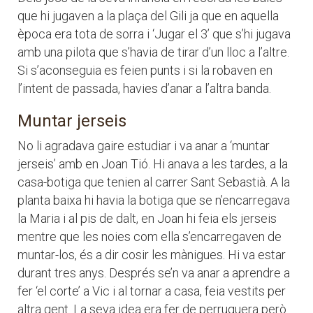
que hi jugaven a la plaça del Gili ja que en aquella
època era tota de sorra i ‘Jugar el 3’ que s’hi jugava
amb una pilota que s’havia de tirar d’un lloc a l’altre.
Si s’aconseguia es feien punts i si la robaven en
l’intent de passada, havies d’anar a l’altra banda.
Muntar jerseis
No li agradava gaire estudiar i va anar a ‘muntar
jerseis’ amb en Joan Tió. Hi anava a les tardes, a la
casa-botiga que tenien al carrer Sant Sebastià. A la
planta baixa hi havia la botiga que se n’encarregava
la Maria i al pis de dalt, en Joan hi feia els jerseis
mentre que les noies com ella s’encarregaven de
muntar-los, és a dir cosir les mànigues. Hi va estar
durant tres anys. Després se’n va anar a aprendre a
fer ‘el corte’ a Vic i al tornar a casa, feia vestits per
altra gent. La seva idea era fer de perruquera però