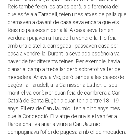
Reis també feien les atxes però, a diferencia del
que es feia a Taradell, feien unes atxes de palla que
cremaven a davant de casa seva encara que els
Reis no passessin per allà. A casa seva tenien
verdura i pujaven a Taradell a vendre-la. Ho feia
amb una cistella, carregada i passaven casa per
casa a vendre-la. Durant la seva adolescència va
haver de fer diferents feines. Per exemple, havia
d’anar al camp a treballar però sobretot va fer de
mocadera. Anava a Vic, però també a les cases de
pagès i a Taradell, a la Carnisseria Esther. El seu
marit el va conèixer quan feia de cambrera a Can
Català de Santa Eugènia quan tenia entre 18 i 19
anys. Ell era de Can Jaumic i tenia cinc anys més
que la Concepció. El viatge de nuvis el van fer a
Barcelona i va anar a viure a Can Jaumic i
compaginava l’ofici de pagesa amb el de mocadera.