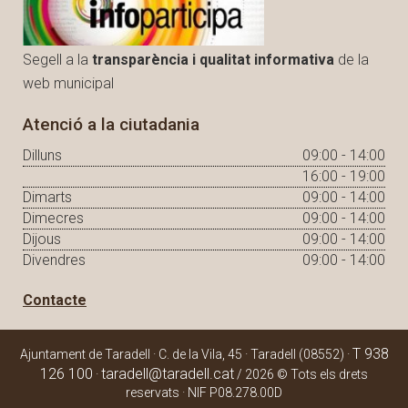
Segell a la
transparència i qualitat informativa
de la
web municipal
Atenció a la ciutadania
Dilluns
09:00 - 14:00
16:00 - 19:00
Dimarts
09:00 - 14:00
Dimecres
09:00 - 14:00
Dijous
09:00 - 14:00
Divendres
09:00 - 14:00
Contacte
T 938
Ajuntament de Taradell · C. de la Vila, 45 · Taradell (08552) ·
126 100
taradell@taradell.cat
·
/ 2026 © Tots els drets
reservats · NIF P08.278.00D