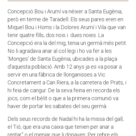
Concepció Bou i Arumí va néixer a Santa Eugènia,
però en terme de Taradell. Els seus pares eren en
Miquel Bou i Homs i la Dolores Arumí i Vila que van
tenir quatre fills, dos nois i dues noies. La
Concepció era la del mig, tenia un germà més petit.
No li agradava anar al col·legi i ho va fer a les
‘Monges’ de Santa Eugènia, ubicades a la plaça
d’aquesta població. Amb 12 anys ja es va posar a
servir en una fàbrica de llonganisses a Vic.
Concretament a Can Riera, a la carretera de Prats, i
hi feia de cangur. De la seva feina en recorda els
jocs, com el bèlit o que a la primera comunió va
haver de portar les sabates del seu germà.
Dels seus records de Nadal hi ha la missa del gall,
el Tió, que era una caixa que tenien per anar a
rentar” o el menjar que li donaven. Per rebre els