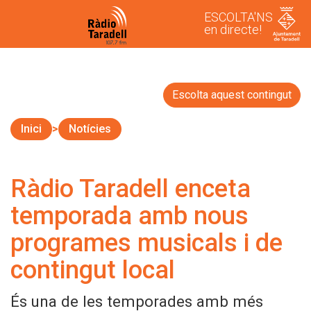
ESCOLTA'NS
en directe!
Escolta aquest contingut
Inici
Notícies
Ràdio Taradell enceta
temporada amb nous
programes musicals i de
contingut local
És una de les temporades amb més