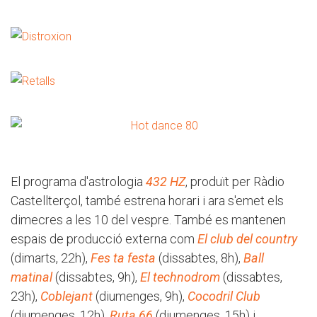
El programa d'astrologia
432 HZ
, produït per Ràdio
Castellterçol, també estrena horari i ara s'emet els
dimecres a les 10 del vespre. També es mantenen
espais de producció externa com
El club del country
(dimarts, 22h),
Fes ta festa
(dissabtes, 8h),
Ball
matinal
(dissabtes, 9h),
El technodrom
(dissabtes,
23h),
Coblejant
(diumenges, 9h),
Cocodril Club
(diumenges, 12h),
Ruta 66
(diumenges, 15h) i