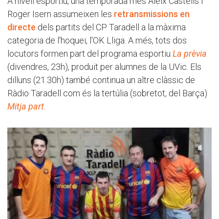
A nivell esportiu, una temporada més Aleix Castells i
Roger Isern assumeixen les
retransmissions en
directe
dels partits del CP Taradell a la màxima
categoria de l'hoquei, l'OK Lliga. A més, tots dos
locutors formen part del programa esportiu
La prèvia
(divendres, 23h), produït per alumnes de la UVic. Els
dilluns (21.30h) també continua un altre clàssic de
Ràdio Taradell com és la tertúlia (sobretot, del Barça)
Mitja part
.