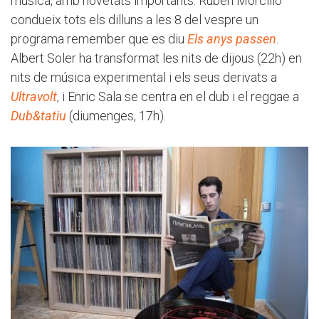
música, amb novetats importants. Rubén Morcillo
condueix tots els dilluns a les 8 del vespre un
programa remember que es diu
Els anys passen
.
Albert Soler ha transformat les nits de dijous (22h) en
nits de música experimental i els seus derivats a
Ultravolt
, i Enric Sala se centra en el dub i el reggae a
Dub&tatiu
(diumenges, 17h).