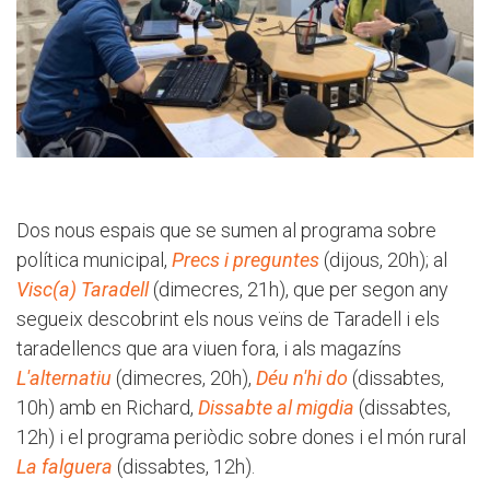
Dos nous espais que se sumen al programa sobre
política municipal,
Precs i preguntes
(dijous, 20h); al
Visc(a) Taradell
(dimecres, 21h), que per segon any
segueix descobrint els nous veïns de Taradell i els
taradellencs que ara viuen fora, i als magazíns
L'alternatiu
(dimecres, 20h),
Déu n'hi do
(dissabtes,
10h) amb en Richard,
Dissabte al migdia
(dissabtes,
12h) i el programa periòdic sobre dones i el món rural
La falguera
(dissabtes, 12h).