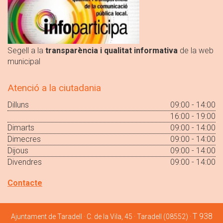
Segell a la
transparència i qualitat informativa
de la web
municipal
Atenció a la ciutadania
Dilluns
09:00 - 14:00
16:00 - 19:00
Dimarts
09:00 - 14:00
Dimecres
09:00 - 14:00
Dijous
09:00 - 14:00
Divendres
09:00 - 14:00
Contacte
T 938
Ajuntament de Taradell · C. de la Vila, 45 · Taradell (08552) ·