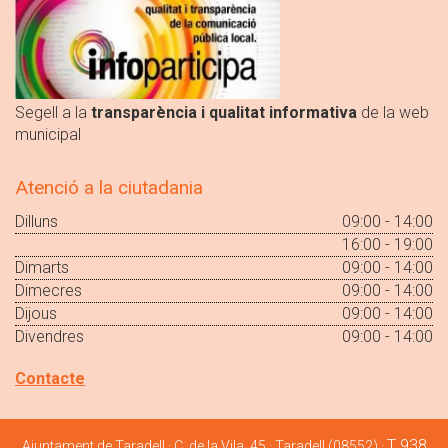
Segell a la
transparència i qualitat informativa
de la web
municipal
Atenció a la ciutadania
Dilluns
09:00 - 14:00
16:00 - 19:00
Dimarts
09:00 - 14:00
Dimecres
09:00 - 14:00
Dijous
09:00 - 14:00
Divendres
09:00 - 14:00
Contacte
T 938
Ajuntament de Taradell · C. de la Vila, 45 · Taradell (08552) ·