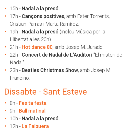
15h -
Nadal a la presó
.
17h -
Cançons positives
, amb Ester Torrents,
Cristian Parras i Marta Ramírez.
19h -
Nadal a la presó
(inclou Música per la
Llibertat a les 20h).
21h -
Hot dance 80
, amb Josep M. Jurado.
22h -
Concert de Nadal de L'Auditori
"El misteri de
Nadal".
23h -
Beatles Christmas Show
, amb Josep M.
Francino.
Dissabte - Sant Esteve
8h -
Fes ta festa
.
9h -
Ball matinal
.
10h -
Nadal a la presó
.
12h -
La Falguera
.