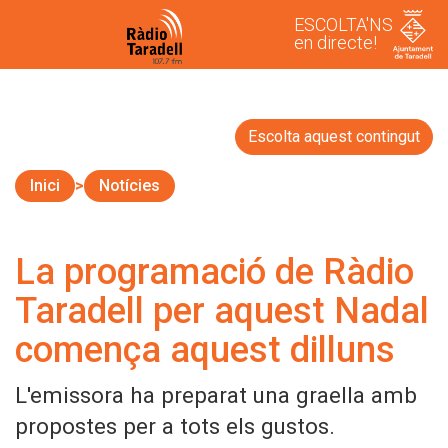
ESCOLTA'NS
en directe!
Escolta aquest contingut
Inici
Notícies
La programació de Ràdio
Taradell per aquest Nadal
comença aquest dilluns
L'emissora ha preparat una graella amb
propostes per a tots els gustos.