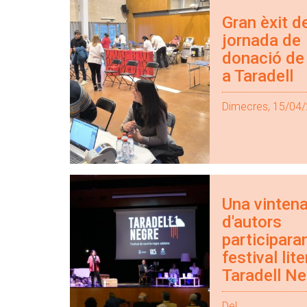
Gran èxit de
jornada de
donació de
a Taradell
Dimecres, 15/04
Una vinten
d'autors
participaran
festival lite
Taradell Ne
Del