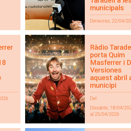
Taradell a le
municipals
Dimecres, 22/04/2
rrer
Ràdio Tarade
porta Quim
 18
Masferrer i D
Versiones
e
aquest abril 
municipi
2026
Del
Dissabte, 18/04/20
al 25/04/2026