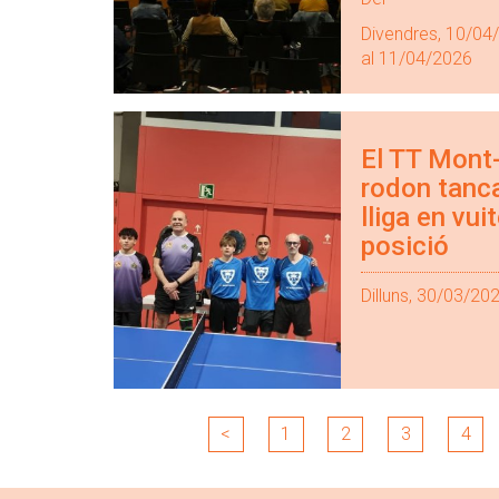
Divendres, 10/04
al 11/04/2026
El TT Mont
rodon tanca
lliga en vui
posició
Dilluns, 30/03/20
<
1
2
3
4