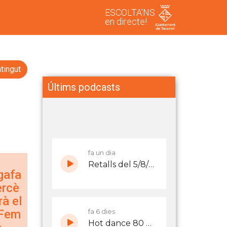
ESCOLTA'NS
en directe!
tingut
Últims podcasts
gafa
ercè
à el
 Fem