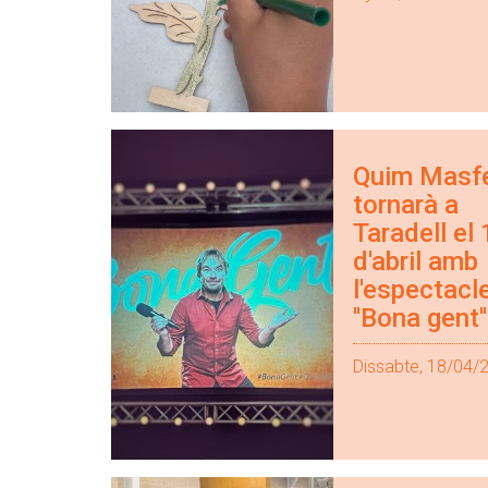
Quim Masfe
tornarà a
Taradell el
d'abril amb
l'espectacl
''Bona gent''
Dissabte, 18/04/