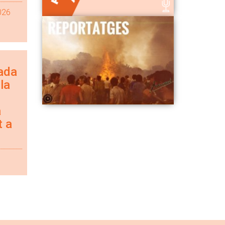
026
ada
la
a
t a