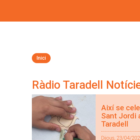
Inici
Ràdio Taradell Notíci
Així se cel
Sant Jordi 
Taradell
Dijous, 23/04/20