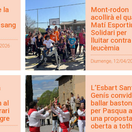
 la
Mont-rodon
acollirà el qu
 sang
Matí Esportiu
Solidari per
lluitar contra
/2026
leucèmia
Diumenge, 12/04/2
a
L’Esbart San
Genís convid
 al
ballar basto
rari
per Pasqua 
gre
una propost
oberta a tot