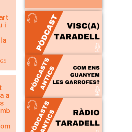
art
 i
 la
026
t
a a
ns
amb
a
hom