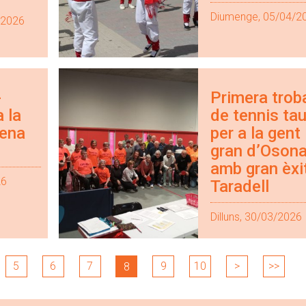
Diumenge, 05/04/2
/2026
-
Primera trob
 la
de tennis tau
tena
per a la gent
gran d’Oson
amb gran èxi
26
Taradell
Dilluns, 30/03/2026
5
6
7
9
10
>
>>
8