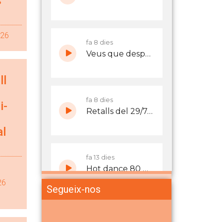
s
026
ll
i-
al
26
Segueix-nos