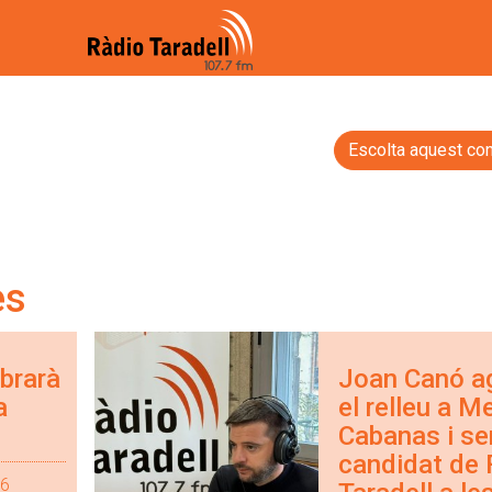
Escolta aquest con
es
ebrarà
Joan Canó a
a
el relleu a M
Cabanas i ser
candidat de
26