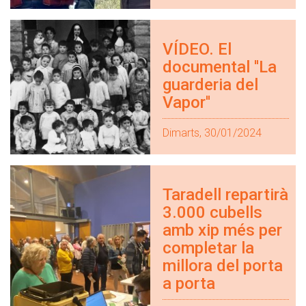
VÍDEO. El
documental ''La
guarderia del
Vapor''
Dimarts, 30/01/2024
Taradell repartirà
3.000 cubells
amb xip més per
completar la
millora del porta
a porta