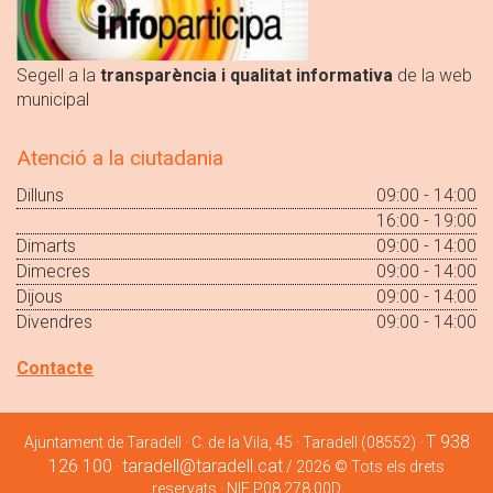
Segell a la
transparència i qualitat informativa
de la web
municipal
Atenció a la ciutadania
Dilluns
09:00 - 14:00
16:00 - 19:00
Dimarts
09:00 - 14:00
Dimecres
09:00 - 14:00
Dijous
09:00 - 14:00
Divendres
09:00 - 14:00
Contacte
T 938
Ajuntament de Taradell · C. de la Vila, 45 · Taradell (08552) ·
126 100
taradell@taradell.cat
·
/ 2026 © Tots els drets
reservats · NIF P08.278.00D