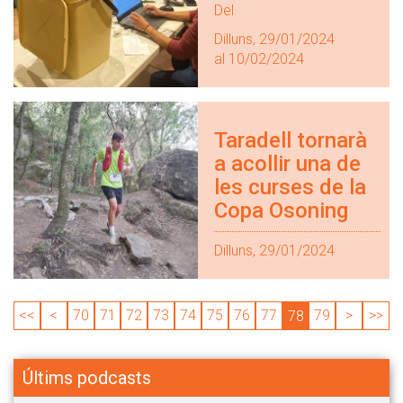
Del
Dilluns, 29/01/2024
al 10/02/2024
Taradell tornarà
a acollir una de
les curses de la
Copa Osoning
Dilluns, 29/01/2024
<<
<
70
71
72
73
74
75
76
77
79
>
>>
78
Últims podcasts