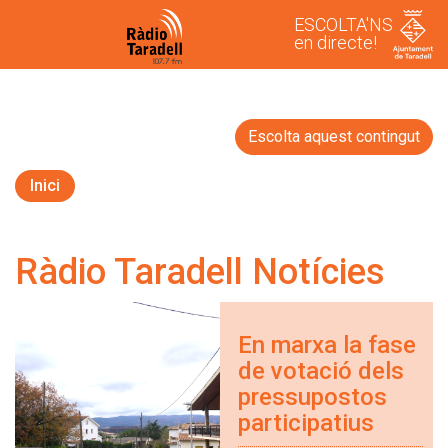
ESCOLTA'NS
en directe!
Escolta aquest contingut
Inici
Ràdio Taradell Notícies
En marxa la fase
de votació dels
pressupostos
participatius