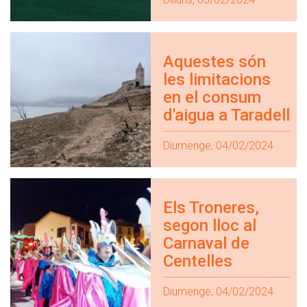
Aquestes són
les limitacions
en el consum
d'aigua a Taradell
Diumenge, 04/02/2024
Els Troneres,
segon lloc al
Carnaval de
Centelles
Diumenge, 04/02/2024