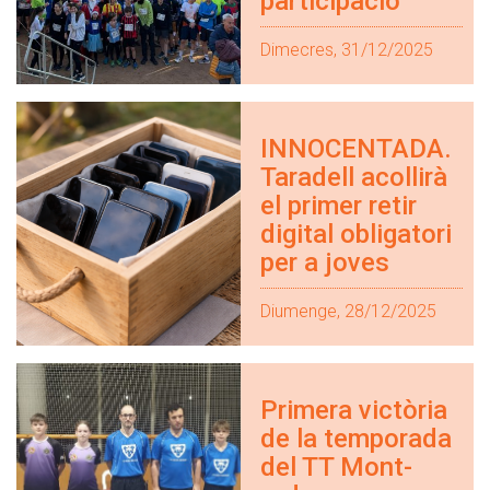
participació
Dimecres, 31/12/2025
INNOCENTADA.
Taradell acollirà
el primer retir
digital obligatori
per a joves
Diumenge, 28/12/2025
Primera victòria
de la temporada
del TT Mont-