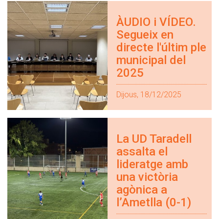
ÀUDIO i VÍDEO.
Segueix en
directe l'últim ple
municipal del
2025
Dijous, 18/12/2025
La UD Taradell
assalta el
lideratge amb
una victòria
agònica a
l’Ametlla (0-1)