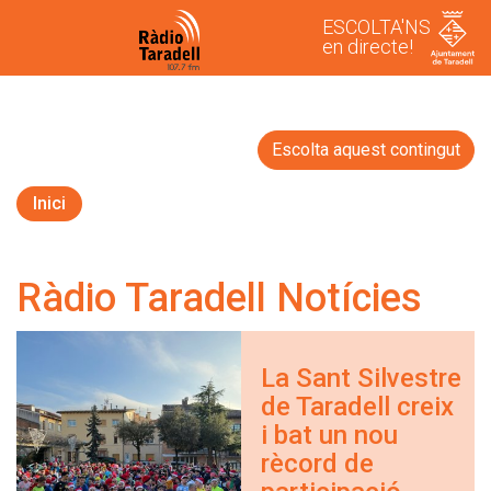
ESCOLTA'NS
en directe!
Escolta aquest contingut
Inici
Ràdio Taradell Notícies
La Sant Silvestre
de Taradell creix
i bat un nou
rècord de