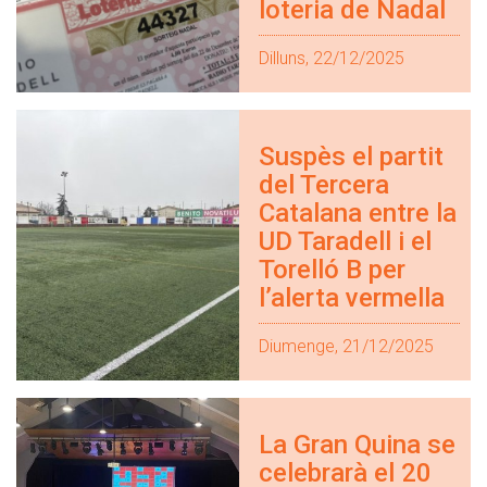
loteria de Nadal
Dilluns, 22/12/2025
Suspès el partit
del Tercera
Catalana entre la
UD Taradell i el
Torelló B per
l’alerta vermella
Diumenge, 21/12/2025
La Gran Quina se
celebrarà el 20