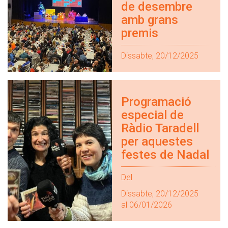
de desembre
amb grans
premis
Dissabte, 20/12/2025
Programació
especial de
Ràdio Taradell
per aquestes
festes de Nadal
Del
Dissabte, 20/12/2025
al 06/01/2026