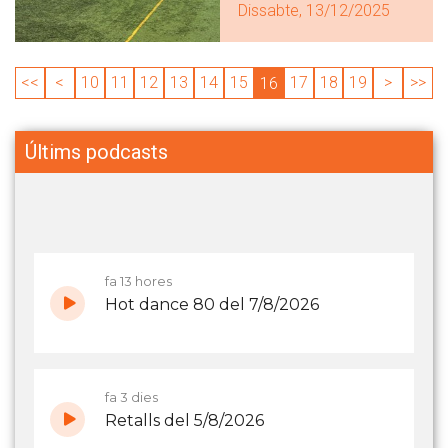
Dissabte, 13/12/2025
<<
<
10
11
12
13
14
15
17
18
19
>
>>
16
Últims podcasts