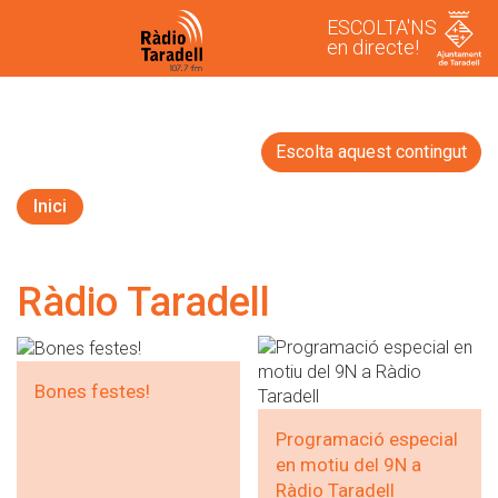
ESCOLTA'NS
en directe!
Escolta aquest contingut
Inici
Ràdio Taradell
Bones festes!
Programació especial
en motiu del 9N a
Ràdio Taradell