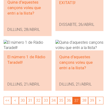
Quina d'aquestes
EXITATS!
cançons voleu que
entri a la llista?
DISSABTE, 26/ABRIL
DILLUNS, 28/ABRIL
El número 1 de Ràdio
Quina d'aquestes
Taradell!
cançons voleu que
entri a la llista?
DILLUNS, 21/ABRIL
DILLUNS, 21/ABRIL
<<
<
30
31
32
33
34
35
36
38
39
>
37