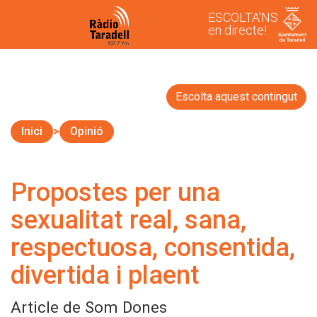
ESCOLTA'NS
en directe!
Escolta aquest contingut
Inici
Opinió
Propostes per una
sexualitat real, sana,
respectuosa, consentida,
divertida i plaent
Article de Som Dones