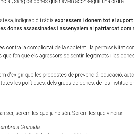
unciat, sang de dones que havien aconseguit una ordre
tesa, indignació i ràbia
expressem i donem tot el suport 
tes dones assassinades i assenyalem al patriarcat com 
nes
contra la complicitat de la societat i la permissivitat con
 que fan que els agressors se sentin legitimats i les don
rem d'exigir que les propostes de prevenció, educació, au
de totes les polítiques, dels grups de dones, de les institucio
an ser, serem les que ja no són. Serem les que vindran.
esembre a Granada.