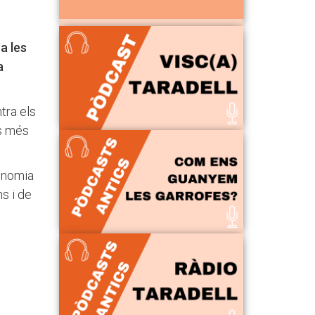
a les
a
tra els
es més
tonomia
ns i de