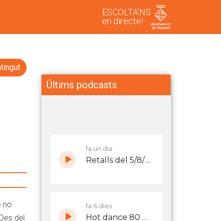
ESCOLTA'NS
en directe!
tingut
Últims podcasts
e no
 Des del