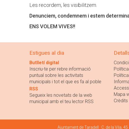
Les recordem, les visibilitzem.
Denunciem, condemnem i estem determinade
ENS VOLEM VIVES!!
Estigues al dia
Detall
Butlletí digital
Condici
Inscriu-te per rebre informació
Política
puntual sobre les activitats
Polític
municipals i tot el que es fa al poble
Informa
Accessi
RSS
Mapa 
Segueix les novetats de la web
Crèdits
municipal amb el teu lector RSS
Ajuntament de Taradell · C. de la Vila, 45