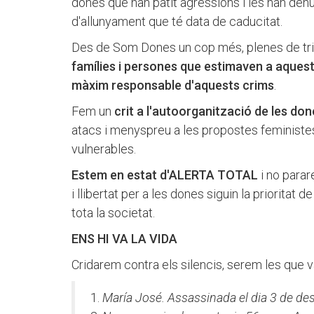
dones que han patit agressions i les han den
d'allunyament que té data de caducitat.
Des de Som Dones un cop més, plenes de tris
famílies i persones que estimaven a aques
màxim responsable d'aquests crims
.
Fem un
crit a l'autoorganització de les do
atacs i menyspreu a les propostes feministes
vulnerables.
Estem en estat d'ALERTA TOTAL
i no para
i llibertat per a les dones siguin la prioritat 
tota la societat.
ENS HI VA LA VIDA
Cridarem contra els silencis, serem les que v
María José. Assassinada el dia 3 de d