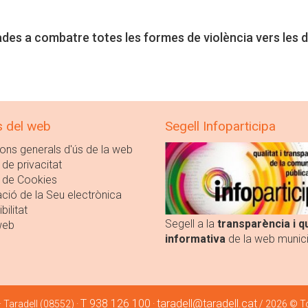
s a combatre totes les formes de violència vers les 
s del web
Segell Infoparticipa
ons generals d'ús de la web
 de privacitat
a de Cookies
ció de la Seu electrònica
bilitat
Segell a la
transparència i qu
web
informativa
de la web munici
T 938 126 100
taradell@taradell.cat
 · Taradell (08552) ·
·
/ 2026 © To