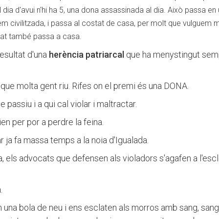
l dia d'avui n'hi ha 5, una dona assassinada al dia. Això passa en
em civilitzada, i passa al costat de casa, per molt que vulguem m
tat també passa a casa.
resultat d'una
herència patriarcal
que ha menystingut sem
 que molta gent riu. Rifes on el premi és una DONA.
passiu i a qui cal violar i maltractar.
en per por a perdre la feina.
 ja fa massa temps a la noia d'Igualada.
, els advocats que defensen als violadors s'agafen a l'esc
a
.
 una bola de neu i ens esclaten als morros amb sang, san