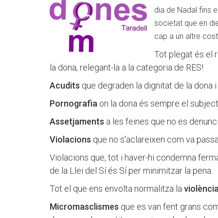
dia de Nadal fins e
societat que en di
cap a un altre cos
Tot plegat és el 
la dona, relegant-la a la categoria de RES!
Acudits
que degraden la dignitat de la dona i
Pornografia
on la dona és sempre el subjecte 
Assetjaments
a les feines que no es denunci
Violacions
que no s'aclareixen com va passar
Violacions que, tot i haver-hi condemna ferma
de la Llei del Sí és Sí per minimitzar la pena.
Tot el que ens envolta normalitza la
violènci
Micromasclismes
que es van fent grans com