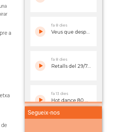
 una
irar
pre a
letxa
Segueix-nos
g de