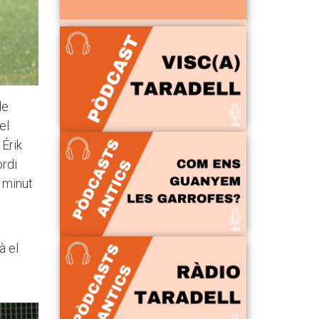
de
el
 Érik
ordi
l minut
à el