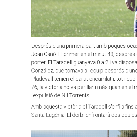
Després d'una primera part amb poques ocas
Joan Canó. El primer en el minut 48, després d
porter. El Taradell guanyava 0 a 2 i va dispos
González, que tornava a l'equip després d'un
Pladevall tenien el partit encarrilat i, tot i q
76, la victòria no va perillar i més quan en 
l'expulsió de Nil Torrents.
Amb aquesta victòria el Taradell s'enfila fin
Santa Eugènia. El derbi enfrontarà dos equip