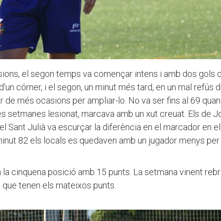
ions, el segon temps va començar intens i amb dos gols 
'un córner, i el segon, un minut més tard, en un mal refús d
ar de més ocasions per ampliar-lo. No va ser fins al 69 quan
es setmanes lesionat, marcava amb un xut creuat. Els de J
ue el Sant Julià va escurçar la diferència en el marcador en e
el minut 82 els locals es quedaven amb un jugador menys per
s a la cinquena posició amb 15 punts. La setmana vinent rebr
s que tenen els mateixos punts.