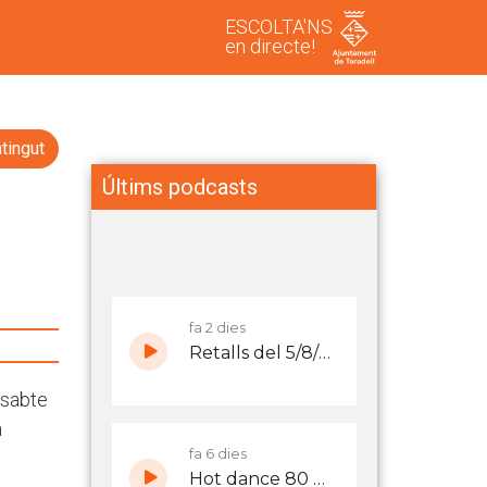
ESCOLTA'NS
en directe!
tingut
Últims podcasts
ssabte
a