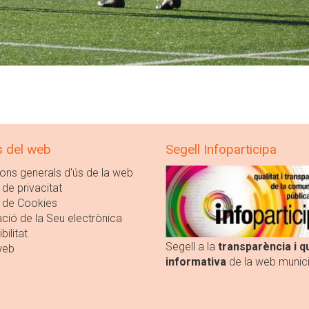
s del web
Segell Infoparticipa
ons generals d'ús de la web
 de privacitat
a de Cookies
ció de la Seu electrònica
bilitat
Segell a la
transparència i qu
web
informativa
de la web munici