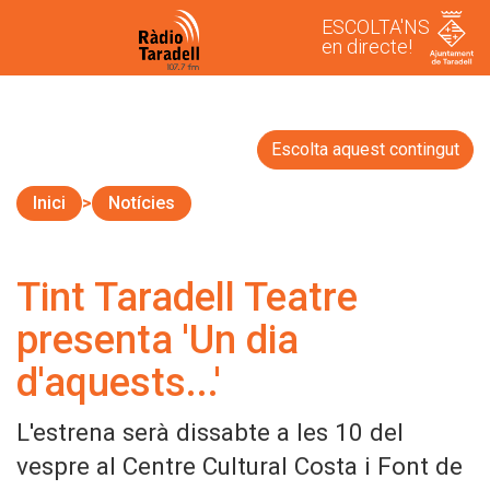
ESCOLTA'NS
en directe!
Escolta aquest contingut
Inici
Notícies
Tint Taradell Teatre
presenta 'Un dia
d'aquests...'
L'estrena serà dissabte a les 10 del
vespre al Centre Cultural Costa i Font de