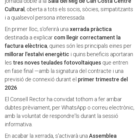
jornada doble a la
Sala del Mig de Can Costa Centre
Cultural
, oberta a tots els socis, sòcies, simpatitzants
i a qualsevol persona interessada.
En primer lloc, s'oferirà una
xerrada pràctica
destinada a explicar
com llegir correctament la
factura elèctrica
, quines són les principals eines per
millorar l'estalvi energètic
i quins beneficis aportaran
les
tres noves teulades fotovoltaiques
que entren
en fase final —amb la signatura del contracte i una
previsió de connexió durant el
primer trimestre del
2026
.
El Consell Rector ha convidat tothom a fer arribar
dubtes prèviament, per WhatsApp o correu electrònic,
amb la voluntat de respondre'ls durant la sessió
informativa.
En acabar la xerrada, s'activarà una
Assemblea