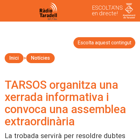
ESCOLTA'NS
en directe!
Escolta aquest contingut
Inici
Notícies
TARSOS organitza una
xerrada informativa i
convoca una assemblea
extraordinària
La trobada servirà per resoldre dubtes