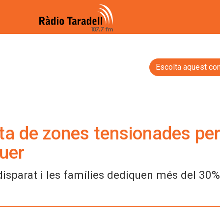
Escolta aquest con
ista de zones tensionades pe
guer
disparat i les famílies dediquen més del 30%