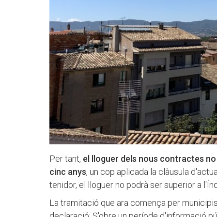
Per tant,
el lloguer dels nous contractes no
cinc anys
, un cop aplicada la clàusula d'actu
tenidor, el lloguer no podrà ser superior a l'Í
La tramitació que ara comença per municipis
declaració: S'obre un període d'informació púb