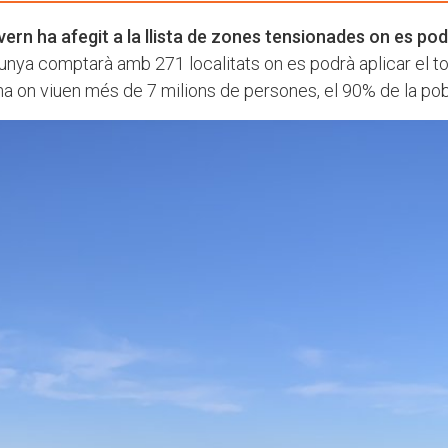
vern ha afegit a la llista de zones tensionades on es po
talunya comptarà amb 271 localitats on es podrà aplicar el to
na on viuen més de 7 milions de persones, el 90% de la pob