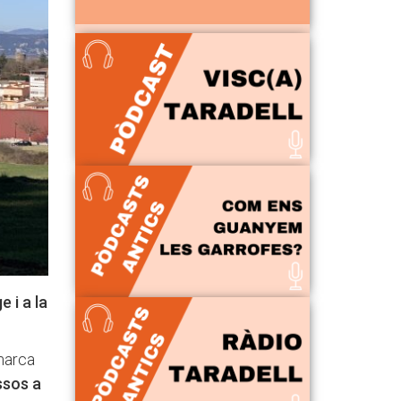
 i a la
 marca
ssos a