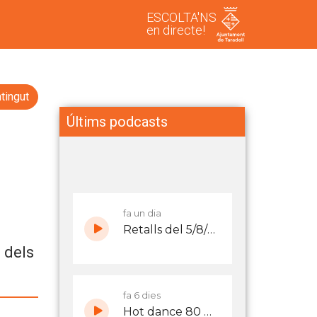
ESCOLTA'NS
en directe!
tingut
Últims podcasts
r
 dels