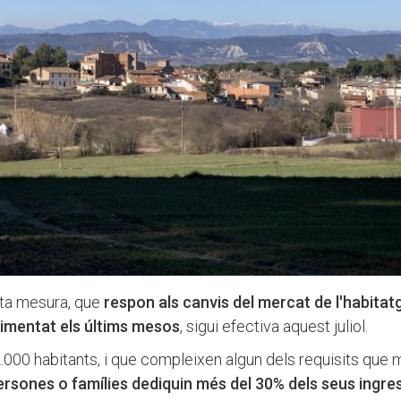
sta mesura, que
respon als canvis del mercat de l'habitatge
rimentat els últims mesos
, sigui efectiva aquest juliol.
.000 habitants, i que compleixen algun dels requisits que
ersones o famílies dediquin més del 30% dels seus ingre