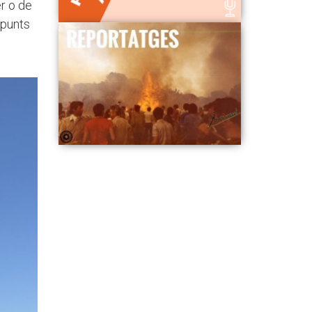
er o de
 punts