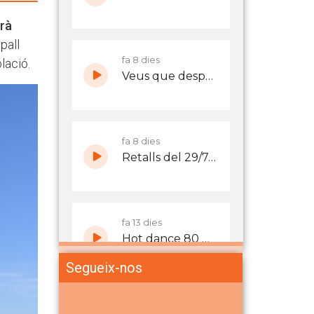
drà
pall
lació.
Segueix-nos