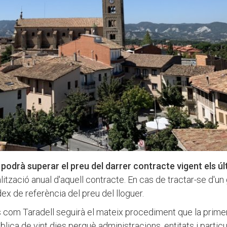
 podrà superar el preu del darrer contracte vigent els úl
alització anual d'aquell contracte. En cas de tractar-se d'un
ndex de referència del preu del lloguer.
 com Taradell seguirà el mateix procediment que la prime
lica de vint dies perquè administracions, entitats i particu