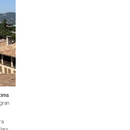
tims
 gran
ra
lars