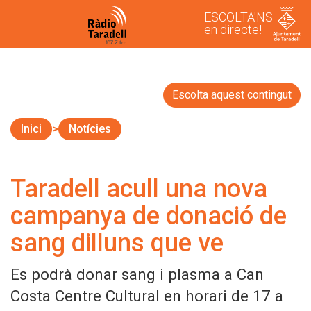
ESCOLTA'NS
en directe!
Escolta aquest contingut
Inici
Notícies
Taradell acull una nova
campanya de donació de
sang dilluns que ve
Es podrà donar sang i plasma a Can
Costa Centre Cultural en horari de 17 a