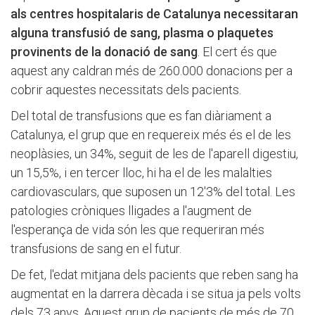
als centres hospitalaris de Catalunya necessitaran
alguna transfusió de sang, plasma o plaquetes
provinents de la donació de sang
. El cert és que
aquest any caldran més de 260.000 donacions per a
cobrir aquestes necessitats dels pacients.
Del total de transfusions que es fan diàriament a
Catalunya, el grup que en requereix més és el de les
neoplàsies, un 34%, seguit de les de l'aparell digestiu,
un 15,5%, i en tercer lloc, hi ha el de les malalties
cardiovasculars, que suposen un 12'3% del total. Les
patologies cròniques lligades a l'augment de
l'esperança de vida són les que requeriran més
transfusions de sang en el futur.
De fet, l'edat mitjana dels pacients que reben sang ha
augmentat en la darrera dècada i se situa ja pels volts
dels 73 anys. Aquest grup de pacients de més de 70