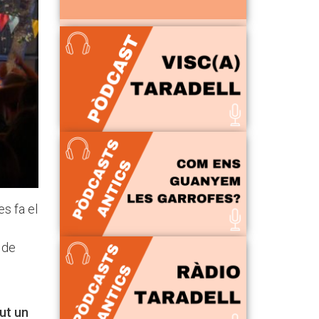
es fa el
 de
gut un