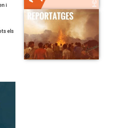
n i
ots els