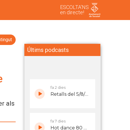
ESCOLTA'NS
en directe!
tingut
Últims podcasts
e
r als