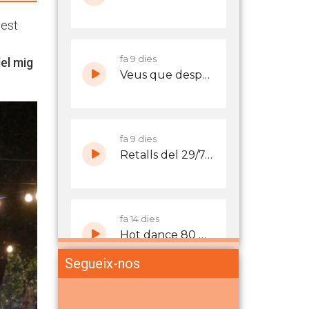
uest
del mig
Segueix-nos