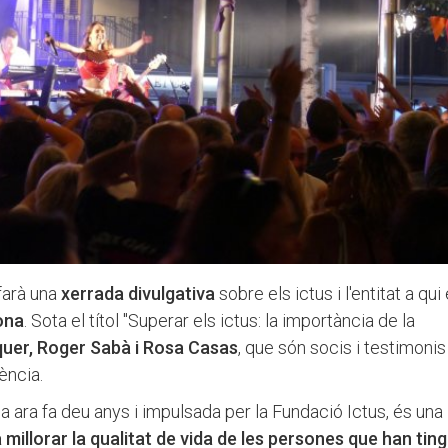
 farà una
xerrada divulgativa
sobre els ictus i l'entitat a qui 
ona
. Sota el títol "Superar els ictus: la importància de la
quer, Roger Sabà i Rosa Casas
, que són socis i testimonis
iència.
a ara fa deu anys i impulsada per la Fundació Ictus, és una
 millorar la qualitat de vida de les persones que han tin