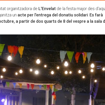
titat organitzadora de
L'Envelat
de la festa major des d'aq
ganitza un
acte per l'entrega del donatiu solidari
.
Es farà
ctubre, a partir de dos quarts de 8 del vespre a la sala 